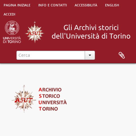
pagina iniziale
info e contatti
accessibilità
english
accedi
[Raccolta] Collezione "Marco Albera", 1500 - 2000
[Parte] Università di Torino e altri istituti, 1572 - 1964
[Unità archivistica] Placchetta con emblema dell'Università di Torino, 1925 - 1926
[Serie] Tesi, orazioni, poesie e diplomi per il conseguimento dei gradi accademici presso l'Università di Torino, 1724 - 1945
[Serie] Tesi e diplomi per il conferimento della laurea presso la Scuola d'applicazione per gli ingegneri di Torino, 1862 - 1901
[Serie] Tesi, poesie e diplomi per il conseguimento dei gradi accademici presso altri Atenei, 1690 - 1928