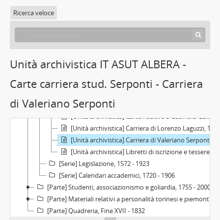
[Serie] Istruzione presso ordini religiosi, 1661 - 1835
Ricerca veloce
[Serie] Ritratti dei laureandi e delle laureande dell'Università di Torino e del Politecnico di Torino, 1878 - 1950
[Serie] Ritratti degli studenti degli Istituti superiori, 1882 - 1949
[Serie] Pubblicazioni inerenti a professori dell'Università di Torino, 1754 - 1844
[Serie] Carte istituzionali inerenti alla carriera studentesca, 1662-08-02 - 1941
Unità archivistica IT ASUT ALBERA -
[Unità archivistica] Carriera di Filiberto Avogadro di Collobiano, 1815 - 1842
Carte carriera stud. Serponti - Carriera
[Unità archivistica] Carriera di Cesare Correnti, 1833-09-24
[Unità archivistica] Carriera di Carlo Deblasi, 1866-11-30 - 1869-06-26
di Valeriano Serponti
[Unità archivistica] Carte relative a Enrica Fortunati, 1928-1936
[Unità archivistica] Carte relative a Gabriella Gallino, 1939-1941
[Unità archivistica] Carriera di Lorenzo Laguzzi, 1932-02-06
[Unità archivistica] Carriera di Valeriano Serponti, 1662-08-02
[Unità archivistica] Libretti di iscrizione e tessere di riconoscimento, 1913-1964
[Serie] Legislazione, 1572 - 1923
[Serie] Calendari accademici, 1720 - 1906
[Parte] Studenti, associazionismo e goliardia, 1755 - 2000
[Parte] Materiali relativi a personalità torinesi e piemontesi, Seconda metà XIX sec. - prima metà XX sec.
[Parte] Quadreria, Fine XVII - 1832