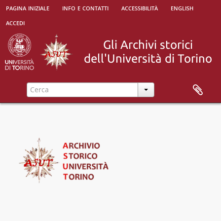
[Sotto-sottoserie] Storia delle dottrine politiche, 1970-05-27 - 2000-06-15
pagina iniziale
info e contatti
accessibilità
english
[Sotto-sottoserie] Storia delle dottrine politiche (Ivrea), 2002-01-29 - 2002-04-05
accedi
[Sotto-sottoserie] Storia delle religioni, 1970-06-13 - 2003-11-07
[Sotto-sottoserie] Storia e civiltà dell'India e dell'estremo oriente, 1971-06-17 - 1997-02-03
[Sotto-sottoserie] Storia e critica del cinema, 1972-05-26 - 2009-04-16
[Sotto-sottoserie] Storia e critica del cinema B, 1988-05-25 - 1999-06-15
[Sotto-sottoserie] Storia economica e sociale del medioevo, 1984-05-17 - 1988-12-09
[Sotto-sottoserie] Storia economica, 1971-05-26 - 2002-01-16
[Sotto-sottoserie] Storia greca, 1970-05-26 - 2004-07-12
[Sotto-sottoserie] Storia medievale A, 1970-05-21 - 2001-10-29
[Sotto-sottoserie] Storia medievale B, 1970-11-28 - 2004-11-09
[Sotto-sottoserie] Storia moderna A, 1970-05-26 - 2006-02-01
[Sotto-sottoserie] Storia moderna B, 1970-05-21 - 2004-04-21
[Sotto-sottoserie] Storia moderna C, 1973-06-26 - 1981-12-21
[Sotto-sottoserie] Storia orientale antica, 1970-05-27 - 1981-12-17
[Sotto-sottoserie] Storia romana A, 1970-05-25 - 2003-02-03
[Sotto-sottoserie] Storia romana B, 1971-06-14 - 2001-06-13
[Sotto-sottoserie] Storia sociale, 1993-06-28 - 1995-12-20
[Sotto-sottoserie] Storia sociale contemporanea, 1995-02-21 - 1996-10-14