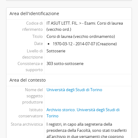
[Sub-fondo] Facoltà di Lingue e letterature straniere, 1997 - 2007
Area dell'identificazione
[Sub-fondo] Facoltà di Magistero, 1946 - 1970
[Sub-fondo] Facoltà di Medicina e chirurgia, 1946-01-01 -
Codice di
IT ASUT LETT. FIL. > - Esami. Corsi di laurea
[Sub-fondo] Facoltà di Medicina veterinaria
riferimento
(vecchio ord.)
[Sub-fondo] Facoltà di Scienze della Formazione
Titolo
Corsi di laurea (vecchio ordinamento)
Date
[Sub-fondo] Facoltà di Scienze matematiche, fisiche e naturali, 1946 -
1970-03-12 - 2014-07-07 (Creazione)
Livello di
[Sub-fondo] Facoltà di Scienze politiche
Sottoserie
descrizione
[Sub-fondo] Scuole interfacoltà di Criminologia, Antropologia criminale, Diritto penale, 1929 - 1935
Consistenza e
303 sotto-sottoserie
[Sub-fondo] Comitato Studentesco Universitario Interfacoltà - C.S.U.I., 1946-1968
supporto
[Sub-fondo] Dottorati di ricerca
Area del contesto
[Fondo] Centri
[Fondo] Università degli Studi di Torino (1984-), 1984-01-01 -
Nome del
Università degli Studi di Torino
[Raccolta] Dispense dei corsi universitari, 1906 - 1971
soggetto
produttore
Istituto
Archivio storico. Università degli Studi di
conservatore
Torino
Storia archivistica
I registri, in capo alla segreteria della
presidenza della Facoltà, sono stati trasferiti
all'archivio in due versamenti che coprono