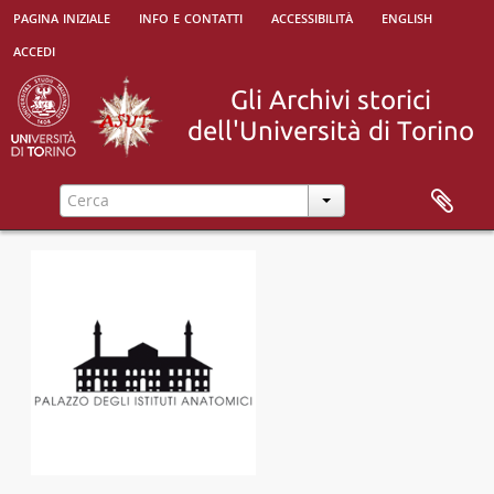
[Sottoserie] Raccolti dai diversi direttori del museo
pagina iniziale
info e contatti
accessibilità
english
[Sottoserie] Inviati da studiosi, colleghi, amici da altri luoghi di detenzione
accedi
[Sottoserie] Pubblicazioni e scritti a stampa
[Sottoserie] Disegni
[Unità archivistica] PROSPETTO DELL'INTERNO DEL FORTE DI CIVITA CASTELLANA CO' RILEGATI POLITICI 'N ESSO ESISTENTI a tutto Settembre 1823, 1861
[Unità archivistica] Disegni a matita di Andrea Dessette, 1869
[Unità archivistica] Disegni a matita di Lorenzo Poggi, XIX sec.
[Unità archivistica] Disegno con ritratto di Silvio Pellico, di Gastaldi, 1875
[Unità archivistica] Disegni a matita (alcuni con scritte) di Agostino Cortella, 1871-1872
[Unità archivistica] Disegno anonimo a matita dal titolo La Madre Superiore del M.io, e scritte a inchiostro in versi, 1876
[Unità archivistica] Disegni a matita di Ernesto Marinelli, con scritte sul verso, 1880
[Unità archivistica] Tre disegni di Romualdo Rasini (uno piccolo, a inchiostro, rappresenta il manicomio di Imola), XIX sec.
[Unità archivistica] Due disegni a matite colorate, di Moriondo, 1888
[Unità archivistica] Königin Margaretha von Italien., 1889
[Unità archivistica] Disegni di Engelbert Hafner, a matite colorate, 1889
[Unità archivistica] Disegni di autori diversi, prevalentemente a matita, 1889
[Unità archivistica] Foglio con disegno a matita e scritte; sulla busta che lo contiene si legge Disegno fatto da un Dinka, 1895
[Unità archivistica] Disegno a matita accompagnato da due manoscritti di George Asner, 1895
[Unità archivistica] Disegni a matita di James Wanamacker, 1895