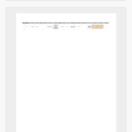
[Unità archivistica] Disegni a matita anonimi, con poche parole sparse in francese, s.d.
[Unità archivistica] Stemma di C... ex capitano della marina mercantile rappresentante le numerose sue invenzioni., s.d.
[Unità archivistica] Palinsesti di garzoni muratori. Sparsi sulle pareti dei nuovi locali in costruzione nel manicomio., s.d.
[Unità archivistica] Disegno anonimo, s.d.
[Unità archivistica] DISEGNI DI PAZZI CRIMINALI, s.d.
[Serie] Scritti di detenuti (1833 - 1930)
[Serie] Il ritratto
[Serie] L'identificazione (1883 - 1930)
[Serie] Collezione di casi criminali (1877 - 1978)
[Serie] Raccolte di articoli (1879 - 1934)
[Serie] La didattica
[Serie] Miscellanea (1878 - XX sec. inizio)