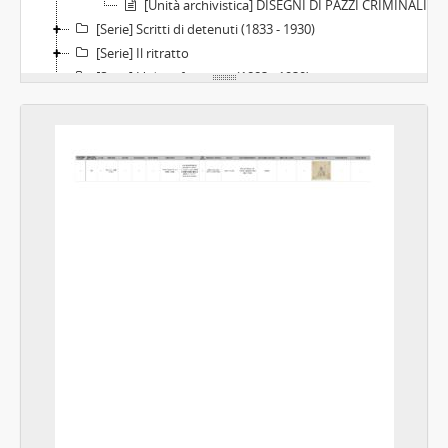
[Unità archivistica] DISEGNI DI PAZZI CRIMINALI, s.d.
[Serie] Scritti di detenuti (1833 - 1930)
[Serie] Il ritratto
[Serie] L'identificazione (1883 - 1930)
[Serie] Collezione di casi criminali (1877 - 1978)
[Serie] Raccolte di articoli (1879 - 1934)
[Serie] La didattica
[Serie] Miscellanea (1878 - XX sec. inizio)