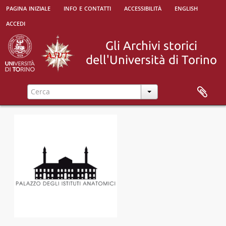
pagina iniziale
info e contatti
[Unità archivistica] Disegni a matita di Andrea Dessette, 1869
accessibilità
english
[Unità archivistica] Disegni a matita di Lorenzo Poggi, XIX sec.
accedi
[Unità archivistica] Disegno con ritratto di Silvio Pellico, di Gastaldi, 1875
[Unità archivistica] Disegni a matita (alcuni con scritte) di Agostino Cortella, 1871-1872
[Unità archivistica] Disegno anonimo a matita dal titolo La Madre Superiore del M.io, e scritte a inchiostro in versi, 1876
[Unità archivistica] Disegni a matita di Ernesto Marinelli, con scritte sul verso, 1880
[Unità archivistica] Tre disegni di Romualdo Rasini (uno piccolo, a inchiostro, rappresenta il manicomio di Imola), XIX sec.
[Unità archivistica] Due disegni a matite colorate, di Moriondo, 1888
[Unità archivistica] Königin Margaretha von Italien., 1889
[Unità archivistica] Disegni di Engelbert Hafner, a matite colorate, 1889
[Unità archivistica] Disegni di autori diversi, prevalentemente a matita, 1889
[Unità archivistica] Foglio con disegno a matita e scritte; sulla busta che lo contiene si legge Disegno fatto da un Dinka, 1895
[Unità archivistica] Disegno a matita accompagnato da due manoscritti di George Asner, 1895
[Unità archivistica] Disegni a matita di James Wanamacker, 1895
[Unità archivistica] Disegno matita e inchiostro di Bertulotti Tuvigi, s.d.
[Unità archivistica] Disegni a matita e inchiostro di Vittorio Clapier (attr.), s.d.
[Unità archivistica] Disegno a matita (di Giuseppe Cucubalo?), s.d.
[Unità archivistica] Pittura a tempera di Giovanni Battista Giudici, s.d.
[Unità archivistica] Disegni anonimi, a inchiostro, accompagnati da una lettera del donatore, C. Lorray di Metz, s.d.