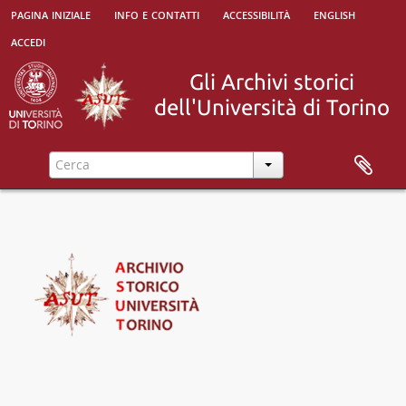
[Serie] Esami di ammissione al corso, 1860-11-06 - 1875-07-23
pagina iniziale
info e contatti
accessibilità
english
[Serie] Carriere degli studenti, 1817 - 1950
accedi
[Serie] Esami per il conferimento dei gradi, 1729-1970
[Sottoserie] Estrazione dei trattati per gli esami, 1823-11-11 - 1866-07-17
[Sottoserie] Verbali degli esami privati 1729-1861 (1874), 1729-11-11 - 1874-07-27
[Sottoserie] Verbali degli esami pubblici 1729-1863 (aggregazioni fino al 1880), 1729-11-21 - 1880-06-19
[Unità archivistica] Esami di aggregazione in Leggi dal 1866, 1867-04-24 - 1885-06-09
[Sottoserie] Verbali degli esami speciali 1861-80, 1861-04-06 - 1880-06-30
[Sottoserie] Verbali degli esami di laurea 1864-1877, 1864-07-20 - 1877-11-30
[Unità archivistica] 1874-75 Instit.i Civ. Procedura Notai e Demanio, 1874-11-07 - 1877-11-14
[Sottoserie] Verbali degli esami di promozione e di laurea per gruppi di materie, 1878-07-01 - 1881-06-04
[Sottoserie] Verbali degli esami speciali 1882-1970, 1882-1970
[Unità archivistica] Cultura militare, 1936-06-16 - 1943-01-27
[Sotto-sottoserie] Diritto amministrativo e Scienza dell'amministrazione, 1883 - 1885; 1895 - 1947
[Sotto-sottoserie] Diritto canonico, 1883-06-11 - 1902-03-21
[Sotto-sottoserie] Diritto civile, 1883 - 1887; 1889 - 1950
[Sotto-sottoserie] Diritto commerciale, 1883 - 1900; 1902 - 1951
[Sotto-sottoserie] Diritto privato comparato e Diritto comparato, 1925-06-30 - 1942-06-27
[Sotto-sottoserie] Diritto costituzionale, 1883-06-11 - 1940-06-03