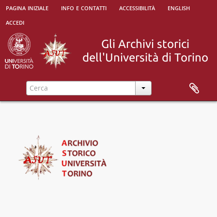
pagina iniziale
info e contatti
accessibilità
english
[Superfondo] Università degli Studi di Torino, 1693 - 2010
accedi
[Fondo] Regia Università degli Studi di Torino (1693-1946), 1693 - ?
[Fondo] Università degli Studi di Torino (1946-), 1946 - ?
[Sub-fondo] Corrispondenza, 1946 - 1967
[Sub-fondo] Gestione del personale, 1946 - 1983
[Sub-fondo] Gestione finanziaria, 1946 - 1984
[Sub-fondo] Gestione patrimoniale, 1946 - 2004
[Sub-fondo] Comunicazione e Relazioni esterne
[Sub-fondo] Facoltà di Agraria, 1947-12-22 - 1984-02-08
[Sub-fondo] Facoltà di Economia e commercio, 1946 -
[Sub-fondo] Facoltà di Farmacia, 1946-01-01-
[Sub-fondo] Facoltà di Giurisprudenza (1946 - 1984-10-25), 1946 - 1984-10-25
[Sub-fondo] Facoltà di Lettere e filosofia, 1946 -
[Sub-fondo] Facoltà di Lingue e letterature straniere, 1997 - 2007
[Sub-fondo] Facoltà di Magistero, 1946 - 1970
[Sub-fondo] Facoltà di Medicina e chirurgia, 1946-01-01 -
[Sub-fondo] Facoltà di Medicina veterinaria
[Sub-fondo] Facoltà di Scienze della Formazione