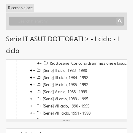
[Sub-fondo] Facoltà di Scienze matematiche, fisiche e naturali, 1946 -
Ricerca veloce
[Sub-fondo] Facoltà di Scienze politiche
[Sub-fondo] Scuole interfacoltà di Criminologia, Antropologia criminale, Diritto penale, 1929 - 1935
[Sub-fondo] Comitato Studentesco Universitario Interfacoltà - C.S.U.I., 1946-1968
[Sub-fondo] Dottorati di ricerca
Serie IT ASUT DOTTORATI > - I ciclo - I
[Serie] I ciclo, 1981 - 1990
ciclo
[Sottoserie] Proposte di istituzione, 1981 - 1982
[Sottoserie] Commissioni giudicatrici, 1983
[Sottoserie] Concorsi di ammissione e fascicoli dei dottorandi, 1983 - 1990
[Serie] II ciclo, 1983 - 1990
[Serie] III ciclo, 1984 - 1992
[Serie] IV ciclo, 1985 - 1992
[Serie] V ciclo, 1988 - 1993
[Serie] VI ciclo, 1989 - 1995
[Serie] VII ciclo, 1990 - 1995
[Serie] VIII ciclo, 1991 - 1998
[Serie] IX ciclo, 1992 - 1997
[Serie] Verbali e relazioni dei Collegi di dottorato I-IX ciclo, 1984 - 1996