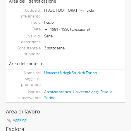
Area dell'identificazione
[Serie] Convenzioni per l'attivazione di corsi di dottorato, 1982 - 1994
[Serie] Decreti rettorali, 1983 - 1994
Codice di
IT ASUT DOTTORATI > - I ciclo
[Fondo] Centri
riferimento
Titolo
I ciclo
[Fondo] Università degli Studi di Torino (1984-), 1984-01-01 -
Date
1981 - 1990 (Creazione)
[Raccolta] Dispense dei corsi universitari, 1906 - 1971
Livello di
Serie
descrizione
Consistenza e
3 sottoserie
supporto
Area del contesto
Nome del
Università degli Studi di Torino
soggetto
produttore
Istituto
Archivio storico. Università degli Studi di
conservatore
Torino
Area di lavoro
Aggiungi
Esplora