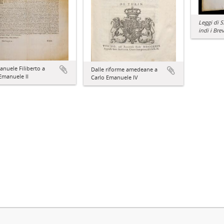
Leggi di S
indi i Brev
nuele Filiberto a
Dalle riforme amedeane a
Emanuele II
Carlo Emanuele IV