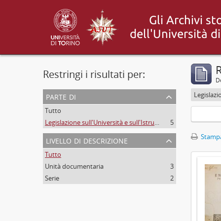
R
Restringi i risultati per:
De
parte di
Tutto
Legislazione sull'Università e sull'Istruzione pubblica
5
Stampa
livello di descrizione
Tutto
Unità documentaria
3
Serie
2