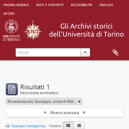
pagina iniziale
info e contatti
accessibilità
english
accedi
Filtri
Risultati 1
Descrizione archivistica
Rovasenda (di), Giuseppe, conte di Melle <1824-1913>
Ricerca avanzata
Stampa l'anteprima
Vedere: