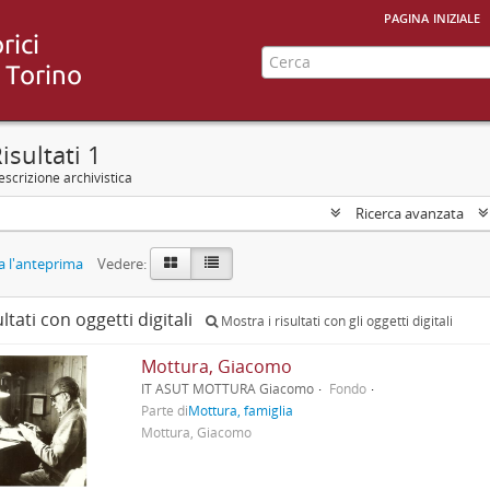
pagina iniziale
isultati 1
scrizione archivistica
Ricerca avanzata
 l'anteprima
Vedere:
ultati con oggetti digitali
Mostra i risultati con gli oggetti digitali
Mottura, Giacomo
IT ASUT MOTTURA Giacomo
Fondo
Parte di
Mottura, famiglia
Mottura, Giacomo