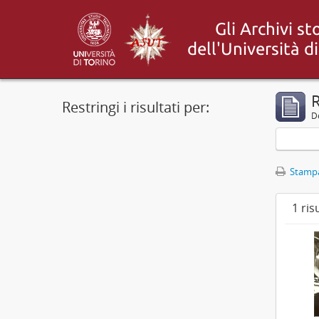
R
Restringi i risultati per:
De
Stampa
1 ris