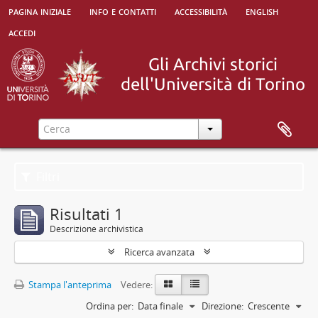
pagina iniziale
info e contatti
accessibilità
english
accedi
Filtri
Risultati 1
Descrizione archivistica
Ricerca avanzata
Stampa l'anteprima
Vedere:
Ordina per:
Data finale
Direzione:
Crescente