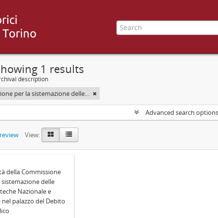
howing 1 results
chival description
Commissione per la sistemazione delle Biblioteche Nazionale e Civica di Torino nel palazzo del Debito pubblico
Advanced search option
preview
View:
ità della Commissione
a sistemazione delle
oteche Nazionale e
a nel palazzo del Debito
ico