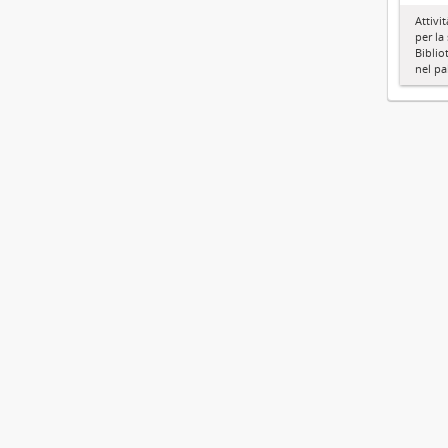
Attivi
per la
Biblio
nel pa