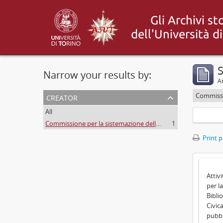
S
Narrow your results by:
Ar
creator
All
Commissione per la sistemazione delle Biblioteche Nazionale e Civica di Torino nel palazzo del Debito pubblico
1
Print 
Attiv
per l
Bibli
Civic
pubbl