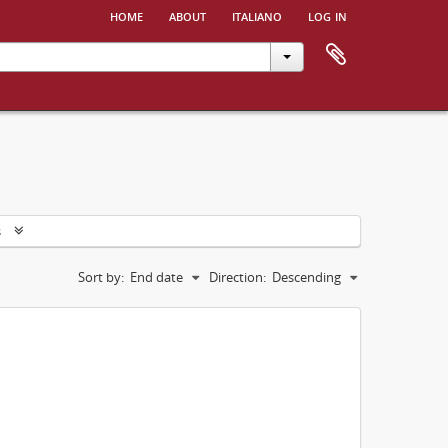
home
about
italiano
log in
s
Sort by:
End date
Direction:
Descending