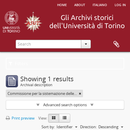
home
about
italiano
log in
Filters
Showing 1 results
Archival description
Commissione per la sistemazione delle Biblioteche Nazionale e Civica di Torino nel palazzo del Debito pubblico
Advanced search options
Print preview
View:
Sort by:
Identifier
Direction:
Descending