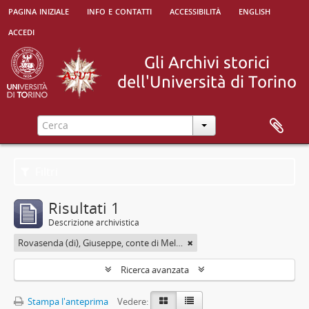
pagina iniziale
info e contatti
accessibilità
english
accedi
Filtri
Risultati 1
Descrizione archivistica
Rovasenda (di), Giuseppe, conte di Melle <1824-1913>
Ricerca avanzata
Stampa l'anteprima
Vedere: