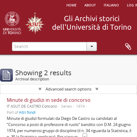
home
about
italiano
log i
Showing 2 results
Archival description
Advanced search options
Minute di giudizi in sede di concorso
IT ASUT DE CASTRO Concorsi
Series
1974
Part of
Altri fondi
Minute di giudizi formulati da Diego De Castro su candidati al
“Concorso a posti di professore di ruolo” bandito con D.M. 24 giugno
1974, per numerosi gruppi di discipline (il n. 34 riguarda la Statistica, il
n. 35 la Statistica applicata). Per ciascun
...
»