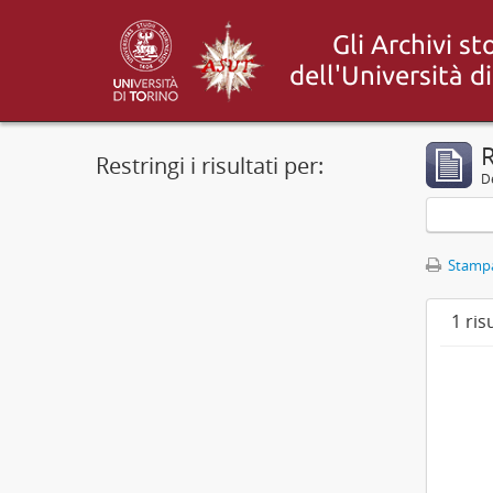
R
Restringi i risultati per:
De
Stampa
1 ris