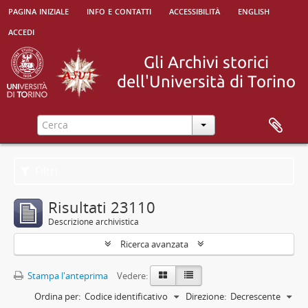
pagina iniziale
info e contatti
accessibilità
english
accedi
Filtri
Risultati 23110
Descrizione archivistica
Ricerca avanzata
Stampa l'anteprima
Vedere:
Ordina per:
Codice identificativo
Direzione:
Decrescente