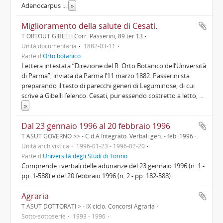
Adenocarpus
...
»
Miglioramento della salute di Cesati.
T ORTOUT GIBELLI Corr. Passerini, 89 ter.13
Unità documentaria
1882-03-11
Parte di
Orto botanico
Lettera intestata “Direzione del R. Orto Botanico dell’Università
di Parma”, inviata da Parma l’11 marzo 1882. Passerini sta
preparando il testo di parecchi generi di Leguminose, di cui
scrive a Gibelli l’elenco. Cesati, pur essendo costretto a letto,
...
»
Dal 23 gennaio 1996 al 20 febbraio 1996
T ASUT GOVERNO >> - C.d.A Integrato. Verbali gen. - feb. 1996
Unità archivistica
1996-01-23 - 1996-02-20
Parte di
Università degli Studi di Torino
Comprende i verbali delle adunanze del 23 gennaio 1996 (n. 1 -
pp. 1-588) e del 20 febbraio 1996 (n. 2 - pp. 182-588).
Agraria
T ASUT DOTTORATI > - IX ciclo. Concorsi Agraria
Sotto-sottoserie
1993 - 1996