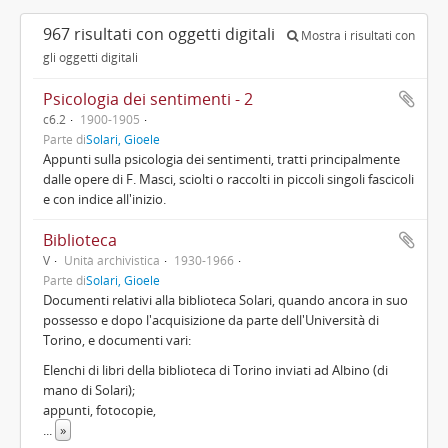
967 risultati con oggetti digitali
Mostra i risultati con
gli oggetti digitali
Psicologia dei sentimenti - 2
c6.2
1900-1905
Parte di
Solari, Gioele
Appunti sulla psicologia dei sentimenti, tratti principalmente
dalle opere di F. Masci, sciolti o raccolti in piccoli singoli fascicoli
e con indice all'inizio.
Biblioteca
V
Unità archivistica
1930-1966
Parte di
Solari, Gioele
Documenti relativi alla biblioteca Solari, quando ancora in suo
possesso e dopo l'acquisizione da parte dell'Università di
Torino, e documenti vari:
Elenchi di libri della biblioteca di Torino inviati ad Albino (di
mano di Solari);
appunti, fotocopie,
...
»