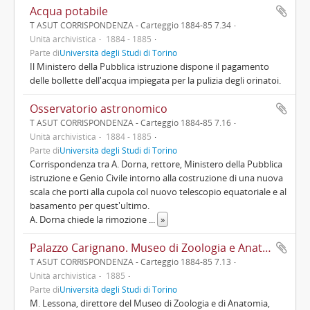
Acqua potabile
T ASUT CORRISPONDENZA - Carteggio 1884-85 7.34
Unità archivistica
1884 - 1885
Parte di
Università degli Studi di Torino
Il Ministero della Pubblica istruzione dispone il pagamento
delle bollette dell'acqua impiegata per la pulizia degli orinatoi.
Osservatorio astronomico
T ASUT CORRISPONDENZA - Carteggio 1884-85 7.16
Unità archivistica
1884 - 1885
Parte di
Università degli Studi di Torino
Corrispondenza tra A. Dorna, rettore, Ministero della Pubblica
istruzione e Genio Civile intorno alla costruzione di una nuova
scala che porti alla cupola col nuovo telescopio equatoriale e al
basamento per quest'ultimo.
A. Dorna chiede la rimozione
...
»
Palazzo Carignano. Museo di Zoologia e Anatomia comparata, spese relative. Alloggi diversi e locali
T ASUT CORRISPONDENZA - Carteggio 1884-85 7.13
Unità archivistica
1885
Parte di
Università degli Studi di Torino
M. Lessona, direttore del Museo di Zoologia e di Anatomia,