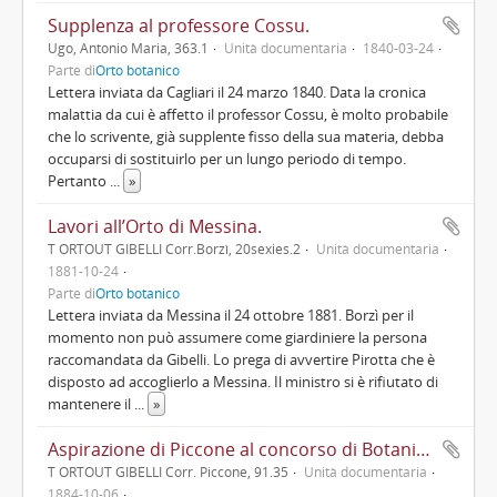
Supplenza al professore Cossu.
Ugo, Antonio Maria, 363.1
Unità documentaria
1840-03-24
Parte di
Orto botanico
Lettera inviata da Cagliari il 24 marzo 1840. Data la cronica
malattia da cui è affetto il professor Cossu, è molto probabile
che lo scrivente, già supplente fisso della sua materia, debba
occuparsi di sostituirlo per un lungo periodo di tempo.
Pertanto
...
»
Lavori all’Orto di Messina.
T ORTOUT GIBELLI Corr.Borzì, 20sexies.2
Unità documentaria
1881-10-24
Parte di
Orto botanico
Lettera inviata da Messina il 24 ottobre 1881. Borzì per il
momento non può assumere come giardiniere la persona
raccomandata da Gibelli. Lo prega di avvertire Pirotta che è
disposto ad accoglierlo a Messina. Il ministro si è rifiutato di
mantenere il
...
»
Aspirazione di Piccone al concorso di Botanica a Genova.
T ORTOUT GIBELLI Corr. Piccone, 91.35
Unità documentaria
1884-10-06