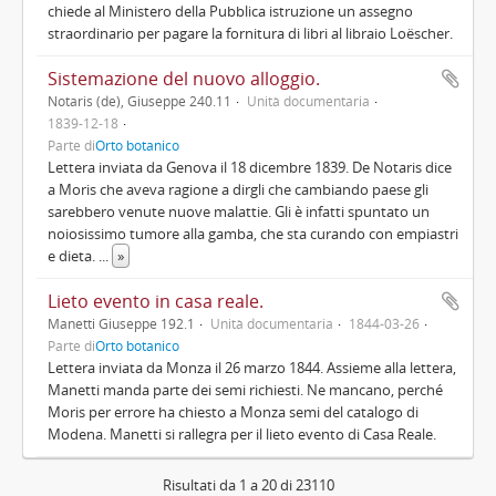
chiede al Ministero della Pubblica istruzione un assegno
straordinario per pagare la fornitura di libri al libraio Loëscher.
Sistemazione del nuovo alloggio.
Notaris (de), Giuseppe 240.11
Unità documentaria
1839-12-18
Parte di
Orto botanico
Lettera inviata da Genova il 18 dicembre 1839. De Notaris dice
a Moris che aveva ragione a dirgli che cambiando paese gli
sarebbero venute nuove malattie. Gli è infatti spuntato un
noiosissimo tumore alla gamba, che sta curando con empiastri
e dieta.
...
»
Lieto evento in casa reale.
Manetti Giuseppe 192.1
Unità documentaria
1844-03-26
Parte di
Orto botanico
Lettera inviata da Monza il 26 marzo 1844. Assieme alla lettera,
Manetti manda parte dei semi richiesti. Ne mancano, perché
Moris per errore ha chiesto a Monza semi del catalogo di
Modena. Manetti si rallegra per il lieto evento di Casa Reale.
Risultati da 1 a 20 di 23110