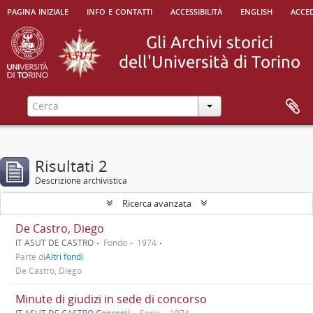
pagina iniziale
info e contatti
accessibilità
english
acced
Risultati 2
Descrizione archivistica
Ricerca avanzata
De Castro, Diego
IT ASUT DE CASTRO
Fondo
1974
Parte di
Altri fondi
De Castro, Diego
Minute di giudizi in sede di concorso