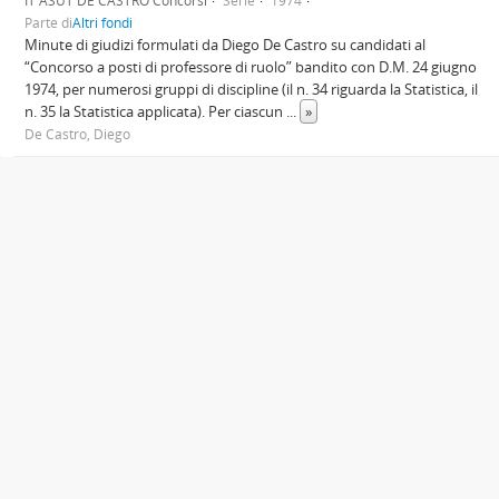
IT ASUT DE CASTRO Concorsi
Serie
1974
Parte di
Altri fondi
Minute di giudizi formulati da Diego De Castro su candidati al
“Concorso a posti di professore di ruolo” bandito con D.M. 24 giugno
1974, per numerosi gruppi di discipline (il n. 34 riguarda la Statistica, il
n. 35 la Statistica applicata). Per ciascun
...
»
De Castro, Diego