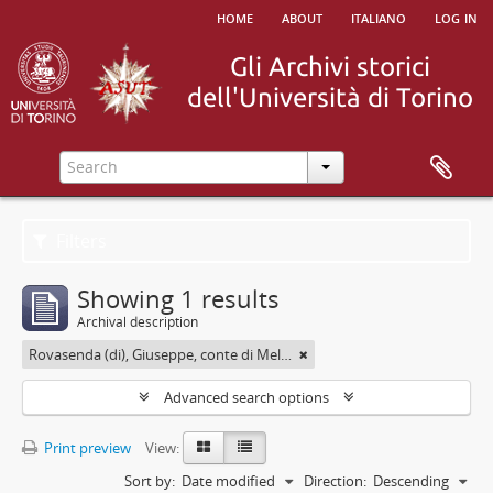
home
about
italiano
log in
Filters
Showing 1 results
Archival description
Rovasenda (di), Giuseppe, conte di Melle <1824-1913>
Advanced search options
Print preview
View:
Sort by:
Date modified
Direction:
Descending