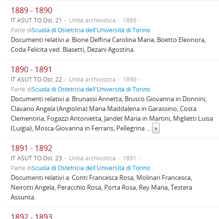
1889 - 1890
IT ASUT TO.Ost. 21
Unità archivistica
1889
Parte di
Scuola di Ostetricia dell'Università di Torino
Documenti relativi a: Bione Delfina Carolina Maria, Boetto Eleonora,
Coda Felicita ved. Biasetti, Dezani Agostina.
1890 - 1891
IT ASUT TO.Ost. 22
Unità archivistica
1890
Parte di
Scuola di Ostetricia dell'Università di Torino
Documenti relativi a: Brunassi Annetta, Brusco Giovanna in Donnini,
Clavario Angela (Angiolina) Maria Maddalena in Garassino, Costa
Clementina, Fogazzi Antonietta, Jandet Maria in Martini, Miglietti Luisa
(Luigia), Mosca Giovanna in Ferraris, Pellegrina
...
»
1891 - 1892
IT ASUT TO.Ost. 23
Unità archivistica
1891
Parte di
Scuola di Ostetricia dell'Università di Torino
Documenti relativi a: Conti Francesca Rosa, Molinari Francesca,
Neirotti Angela, Peracchio Rosa, Porta Rosa, Rey Maria, Testera
Assunta.
1892 - 1893