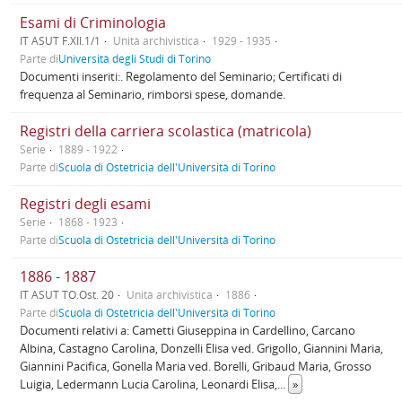
Esami di Criminologia
IT ASUT F.XII.1/1
Unità archivistica
1929 - 1935
Parte di
Università degli Studi di Torino
Documenti inseriti:. Regolamento del Seminario; Certificati di
frequenza al Seminario, rimborsi spese, domande.
Registri della carriera scolastica (matricola)
Serie
1889 - 1922
Parte di
Scuola di Ostetricia dell'Università di Torino
Registri degli esami
Serie
1868 - 1923
Parte di
Scuola di Ostetricia dell'Università di Torino
1886 - 1887
IT ASUT TO.Ost. 20
Unità archivistica
1886
Parte di
Scuola di Ostetricia dell'Università di Torino
Documenti relativi a: Cametti Giuseppina in Cardellino, Carcano
Albina, Castagno Carolina, Donzelli Elisa ved. Grigollo, Giannini Maria,
Giannini Pacifica, Gonella Maria ved. Borelli, Gribaud Maria, Grosso
Luigia, Ledermann Lucia Carolina, Leonardi Elisa,
...
»