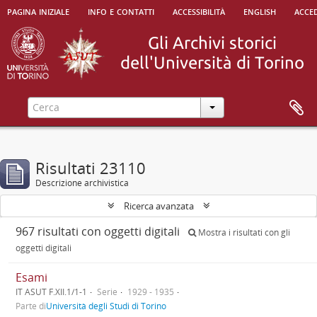
pagina iniziale
info e contatti
accessibilità
english
acced
Risultati 23110
Descrizione archivistica
Ricerca avanzata
967 risultati con oggetti digitali
Mostra i risultati con gli
oggetti digitali
Esami
IT ASUT F.XII.1/1-1
Serie
1929 - 1935
Parte di
Università degli Studi di Torino