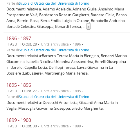
Parte di
Scuola di Ostetricia dell'Università di Torino
Documenti relativi a: Adamo Adelaide, Adriano Giulia, Anselmo Maria
Prosperina in Valé, Bardesono Rosa in Gariglietti, Barosso Clelia, Benso
Anna, Bernini Rosa, Berra Emilia Luigia in Ottone, Bonabello Andreina,
Bonadé Celestina Giuseppa, Bonardi Teresa,
...
»
1896 - 1897
IT ASUT TO.Ost. 28
Unità archivistica
1896
Parte di
Scuola di Ostetricia dell'Università di Torino
Documenti relativi a:Barberis Teresa Maria in Blengino, Benazzi Marina
Giacomina Isabella Nicolina Urbanina Alessandrina, Borelli Giuseppina
in Borello, Capello Lucia, Defilippi Teresa, Lavra Giovanna in La
Bossiere (Labussiere), Martinengo Maria Teresa.
1895 - 1896
IT ASUT TO.Ost. 27
Unità archivistica
1895
Parte di
Scuola di Ostetricia dell'Università di Torino
Documenti relativi a: Devecchi Antonietta, Giacardi Anna Maria in
Veglia, Massoglia Giovanna Giuseppa, Siletto Margherita.
1899 - 1900
IT ASUT TO.Ost. 30
Unità archivistica
1899