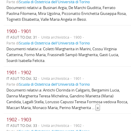
Parte di
Scuola di Ostetricia dell'Università di Torino
Documenti relativi a: Businari Argia, De Marchi Giuditta, Ferrato
Paolina Filomena, Mira Ugolina, Picconatto Enrichetta Giuseppa Rosa,
Tognetti Elisabetta, Valle Maria Angela in Bessi.
1900 - 1901
IT ASUT TO.Ost. 31
Unità archivistica
1900
Parte di
Scuola di Ostetricia dell'Università di Torino
Documenti relativi a: Coletti Margherita in Marini, Cossu Virginia
Catterina, Forno Maria, Frassinelli Sampò Margherita, Gasti Lucia,
Soardi Isabella Felicita.
1901 - 1902
IT ASUT TO.Ost. 32
Unità archivistica
1901
Parte di
Scuola di Ostetricia dell'Università di Torino
Documenti relativi a: Antichi Clorinda in Caligaris, Bergamini Lucia,
Danna Margherita Teresa Michelina, Gandino Marietta (Maria)
Candida, Lagalli Stella, Lorusso Capussi Teresa Formosa vedova Rocca,
Maccari Maria, Monaco Maria, Perino Margherita
...
»
1902 - 1903
IT ASUT TO.Ost. 33
Unità archivistica
1902