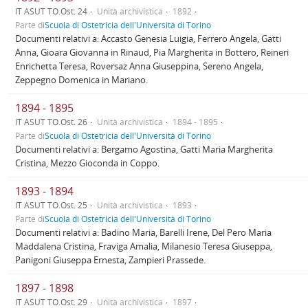
IT ASUT TO.Ost. 24
Unità archivistica
1892
Parte di
Scuola di Ostetricia dell'Università di Torino
Documenti relativi a: Accasto Genesia Luigia, Ferrero Angela, Gatti
Anna, Gioara Giovanna in Rinaud, Pia Margherita in Bottero, Reineri
Enrichetta Teresa, Roversaz Anna Giuseppina, Sereno Angela,
Zeppegno Domenica in Mariano.
1894 - 1895
IT ASUT TO.Ost. 26
Unità archivistica
1894 - 1895
Parte di
Scuola di Ostetricia dell'Università di Torino
Documenti relativi a: Bergamo Agostina, Gatti Maria Margherita
Cristina, Mezzo Gioconda in Coppo.
1893 - 1894
IT ASUT TO.Ost. 25
Unità archivistica
1893
Parte di
Scuola di Ostetricia dell'Università di Torino
Documenti relativi a: Badino Maria, Barelli Irene, Del Pero Maria
Maddalena Cristina, Fraviga Amalia, Milanesio Teresa Giuseppa,
Panigoni Giuseppa Ernesta, Zampieri Prassede.
1897 - 1898
IT ASUT TO.Ost. 29
Unità archivistica
1897