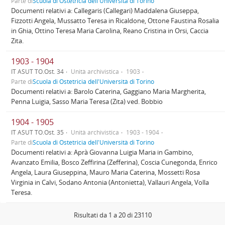
Parte di
Scuola di Ostetricia dell'Università di Torino
Documenti relativi a: Callegaris (Callegari) Maddalena Giuseppa,
Fizzotti Angela, Mussatto Teresa in Ricaldone, Ottone Faustina Rosalia
in Ghia, Ottino Teresa Maria Carolina, Reano Cristina in Orsi, Caccia
Zita.
1903 - 1904
IT ASUT TO.Ost. 34
Unità archivistica
1903
Parte di
Scuola di Ostetricia dell'Università di Torino
Documenti relativi a: Barolo Caterina, Gaggiano Maria Margherita,
Penna Luigia, Sasso Maria Teresa (Zita) ved. Bobbio
1904 - 1905
IT ASUT TO.Ost. 35
Unità archivistica
1903 - 1904
Parte di
Scuola di Ostetricia dell'Università di Torino
Documenti relativi a: Aprà Giovanna Luigia Maria in Gambino,
Avanzato Emilia, Bosco Zeffirina (Zefferina), Coscia Cunegonda, Enrico
Angela, Laura Giuseppina, Mauro Maria Caterina, Mossetti Rosa
Virginia in Calvi, Sodano Antonia (Antonietta), Vallauri Angela, Volla
Teresa.
Risultati da 1 a 20 di 23110