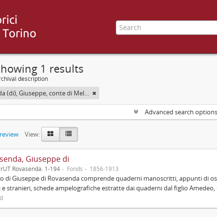
howing 1 results
chival description
Rovasenda (di), Giuseppe, conte di Melle <1824-1913>
Advanced search option
preview
View:
senda, Giuseppe di
grUT Rovasenda. 1-194
Fonds
1856-1913
do di Giuseppe di Rovasenda comprende quaderni manoscritti, appunti di os
ni e stranieri, schede ampelografiche estratte dai quaderni dal figlio Amedeo, 
ed