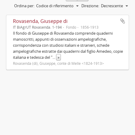
Ordina per:
Codice di riferimento
Direzione:
Decrescente
Rovasenda, Giuseppe di
IT BiAgrUT Rovasenda. 1-194
Fondo
1856-1913
Il fondo di Giuseppe di Rovasenda comprende quaderni
manoscritti, appunti di osservazioni ampelografiche,
corrispondenza con studiosi italiani e stranieri, schede
ampelografiche estratte dai quaderni dal figlio Amedeo, copie
italiana e tedesca del "
...
»
Rovasenda (di), Giuseppe, conte di Melle <1824-1913>