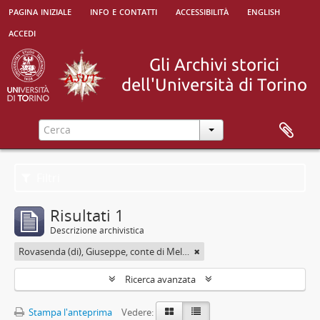
pagina iniziale
info e contatti
accessibilità
english
accedi
Filtri
Risultati 1
Descrizione archivistica
Rovasenda (di), Giuseppe, conte di Melle <1824-1913>
Ricerca avanzata
Stampa l'anteprima
Vedere: