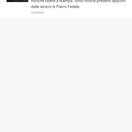
nonché opere a stampa. Sono inoltre presenti appunti
delle lezioni di Pietro Fedele.
Untitled