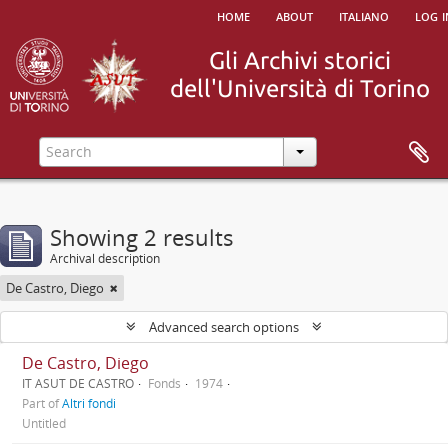
home
about
italiano
log i
Showing 2 results
Archival description
De Castro, Diego
Advanced search options
De Castro, Diego
IT ASUT DE CASTRO
Fonds
1974
Part of
Altri fondi
Untitled