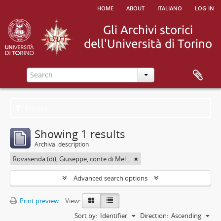
home
about
italiano
log in
Filters
Showing 1 results
Archival description
Rovasenda (di), Giuseppe, conte di Melle <1824-1913>
Advanced search options
Print preview
View:
Sort by:
Identifier
Direction:
Ascending