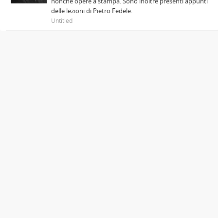
nonché opere a stampa. Sono inoltre presenti appunti
delle lezioni di Pietro Fedele.
Untitled