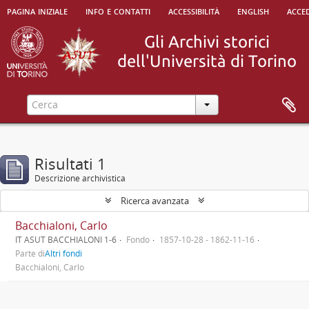
pagina iniziale
info e contatti
accessibilità
english
acced
Risultati 1
Descrizione archivistica
Ricerca avanzata
Bacchialoni, Carlo
IT ASUT BACCHIALONI 1-6
Fondo
1857-10-28 - 1862-11-16
Parte di
Altri fondi
Bacchialoni, Carlo