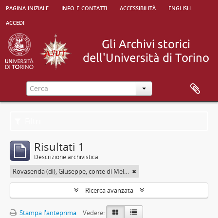
pagina iniziale
info e contatti
accessibilità
english
accedi
Filtri
Risultati 1
Descrizione archivistica
Rovasenda (di), Giuseppe, conte di Melle <1824-1913>
Ricerca avanzata
Stampa l'anteprima
Vedere: