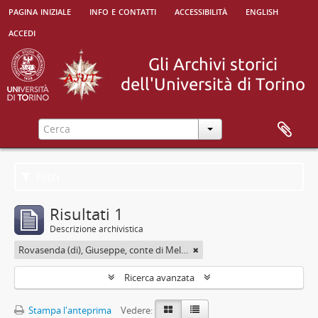
pagina iniziale
info e contatti
accessibilità
english
accedi
Filtri
Risultati 1
Descrizione archivistica
Rovasenda (di), Giuseppe, conte di Melle <1824-1913>
Ricerca avanzata
Stampa l'anteprima
Vedere: