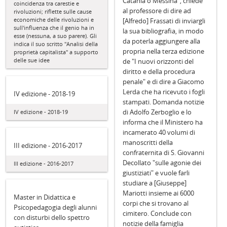
Catania o Messina", chiede
coincidenza tra carestie e
al professore di dire ad
rivoluzioni; riflette sulle cause
economiche delle rivoluzioni e
[Alfredo] Frassati di inviargli
sull'influenza che il genio ha in
la sua bibliografia, in modo
esse (nessuna, a suo parere). Gli
da poterla aggiungere alla
indica il suo scritto "Analisi della
propria nella terza edizione
proprietà capitalista" a supporto
delle sue idee
de "I nuovi orizzonti del
diritto e della procedura
penale" e di dire a Giacomo
Lerda che ha ricevuto i fogli
IV edizione - 2018-19
stampati. Domanda notizie
di Adolfo Zerboglio e lo
IV edizione - 2018-19
informa che il Ministero ha
incamerato 40 volumi di
manoscritti della
III edizione - 2016-2017
confraternita di S. Giovanni
Decollato "sulle agonie dei
III edizione - 2016-2017
giustiziati" e vuole farli
studiare a [Giuseppe]
Mariotti insieme ai 6000
Master in Didattica e
corpi che si trovano al
Psicopedagogia degli alunni
cimitero. Conclude con
con disturbi dello spettro
notizie della famiglia