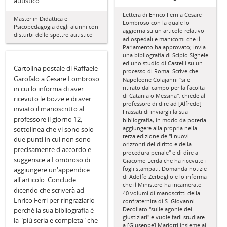
autistico
Lettera di Enrico Ferri a Cesare
Master in Didattica e
Lombroso con la quale lo
Psicopedagogia degli alunni con
aggiorna su un articolo relativo
disturbi dello spettro autistico
ad ospedali e manicomi che il
Parlamento ha approvato; invia
una bibliografia di Scipio Sighele
ed uno studio di Castelli su un
Cartolina postale di Raffaele
processo di Roma. Scrive che
Garofalo a Cesare Lombroso
Napoleone Colajanni "si è
ritirato dal campo per la facoltà
in cui lo informa di aver
di Catania o Messina", chiede al
ricevuto le bozze e di aver
professore di dire ad [Alfredo]
inviato il manoscritto al
Frassati di inviargli la sua
professore il giorno 12;
bibliografia, in modo da poterla
aggiungere alla propria nella
sottolinea che vi sono solo
terza edizione de "I nuovi
due punti in cui non sono
orizzonti del diritto e della
precisamente d'accordo e
procedura penale" e di dire a
suggerisce a Lombroso di
Giacomo Lerda che ha ricevuto i
fogli stampati. Domanda notizie
aggiungere un'appendice
di Adolfo Zerboglio e lo informa
all'articolo. Conclude
che il Ministero ha incamerato
dicendo che scriverà ad
40 volumi di manoscritti della
Enrico Ferri per ringraziarlo
confraternita di S. Giovanni
Decollato "sulle agonie dei
perché la sua bibliografia è
giustiziati" e vuole farli studiare
la "più seria e completa" che
a [Giuseppe] Mariotti insieme ai