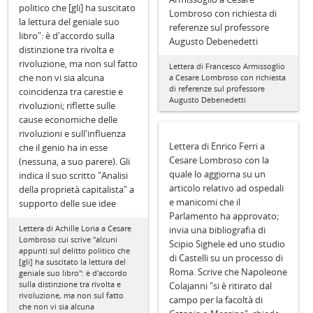
politico che [gli] ha suscitato
Lombroso con richiesta di
la lettura del geniale suo
referenze sul professore
libro": è d'accordo sulla
Augusto Debenedetti
distinzione tra rivolta e
rivoluzione, ma non sul fatto
Lettera di Francesco Armissoglio
che non vi sia alcuna
a Cesare Lombroso con richiesta
di referenze sul professore
coincidenza tra carestie e
Augusto Debenedetti
rivoluzioni; riflette sulle
cause economiche delle
rivoluzioni e sull'influenza
Lettera di Enrico Ferri a
che il genio ha in esse
Cesare Lombroso con la
(nessuna, a suo parere). Gli
quale lo aggiorna su un
indica il suo scritto "Analisi
articolo relativo ad ospedali
della proprietà capitalista" a
e manicomi che il
supporto delle sue idee
Parlamento ha approvato;
Lettera di Achille Loria a Cesare
invia una bibliografia di
Lombroso cui scrive "alcuni
Scipio Sighele ed uno studio
appunti sul delitto politico che
di Castelli su un processo di
[gli] ha suscitato la lettura del
Roma. Scrive che Napoleone
geniale suo libro": è d'accordo
sulla distinzione tra rivolta e
Colajanni "si è ritirato dal
rivoluzione, ma non sul fatto
campo per la facoltà di
che non vi sia alcuna