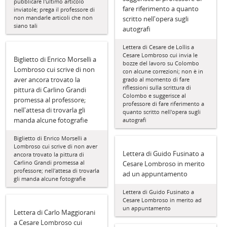
pubblicare l'ultimo articolo
fare riferimento a quanto
inviatole; prega il professore di
non mandarle articoli che non
scritto nell'opera sugli
siano tali
autografi
Lettera di Cesare de Lollis a
Cesare Lombroso cui invia le
Biglietto di Enrico Morselli a
bozze del lavoro su Colombo
Lombroso cui scrive di non
con alcune correzioni; non è in
aver ancora trovato la
grado al momento di fare
riflessioni sulla scrittura di
pittura di Carlino Grandi
Colombo e suggerisce al
promessa al professore;
professore di fare riferimento a
nell'attesa di trovarla gli
quanto scritto nell'opera sugli
manda alcune fotografie
autografi
Biglietto di Enrico Morselli a
Lombroso cui scrive di non aver
Lettera di Guido Fusinato a
ancora trovato la pittura di
Carlino Grandi promessa al
Cesare Lombroso in merito
professore; nell'attesa di trovarla
ad un appuntamento
gli manda alcune fotografie
Lettera di Guido Fusinato a
Cesare Lombroso in merito ad
un appuntamento
Lettera di Carlo Maggiorani
a Cesare Lombroso cui