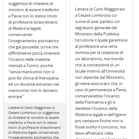
suggerisce di chiedere al
Lettera di Carlo Maggiorani
ministro di essere trasferito
a Cesare Lombroso cui
a Pavia con lo stesso titolo
scrive di aver parlato col
di professore straordinario
segretario generale del
di Medicina legale
Ministero della Pubblica
conservando
Istruzione il quale garantisce
l'insegnamento psichiatrico
al professore una certa
che già possiede; scrive che
somma per la creazione di
difficilmente potrà ottenere
un laboratorio, ma ricorda
l'incarico delle malattie
che la concessione di un
mentali a Torino, poiché
locale interno all'Università
"senza manicomio non si
non dipende dal Ministero;
può far clinica di frenopatia,
gli viene assicurato che, in
ed un docente estraneo nel
caso di permanenza a Pavia,
manicomio non lo lasciano
conserverebbe l'incarico
entrare"
della Psichiatria e gli si
Lettera di Carlo Maggiorani a
darebbe l'incarico della
Cesare Lombroso cui suggerisce
Medicina legale e dell'Igiene
di chiedere al ministro di essere
pro tempore finché non si
trasferito a Pavia con lo stesso
fosse svolto il concorso, ma
titolo di professore straordinario
di Medicina legale conservando
deve affrettarsi nella
l'insegnamento psichiatrico che