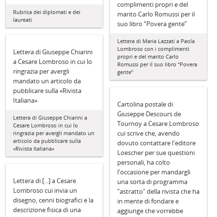
complimenti propri e del
Rubrica dei diplomati e dei
marito Carlo Romussi per il
laureati
suo libro “Povera gente”
Lettera di Maria Lazzati a Paola
Lombroso con i complimenti
Lettera di Giuseppe Chiarini
propri e del marito Carlo
a Cesare Lombroso in cui lo
Romussi per il suo libro “Povera
ringrazia per avergli
gente”
mandato un articolo da
pubblicare sulla «Rivista
Italiana»
Cartolina postale di
Giuseppe Descours de
Lettera di Giuseppe Chiarini a
Tournoy a Cesare Lombroso
Cesare Lombroso in cui lo
cui scrive che, avendo
ringrazia per avergli mandato un
articolo da pubblicare sulla
dovuto contattare l'editore
«Rivista Italiana»
Loescher per sue questioni
personali, ha colto
l'occasione per mandargli
Lettera di [...] a Cesare
una sorta di programma
Lombroso cui invia un
"astratto" della rivista che ha
disegno, cenni biografici e la
in mente di fondare e
descrizione fisica di una
aggiunge che vorrebbe