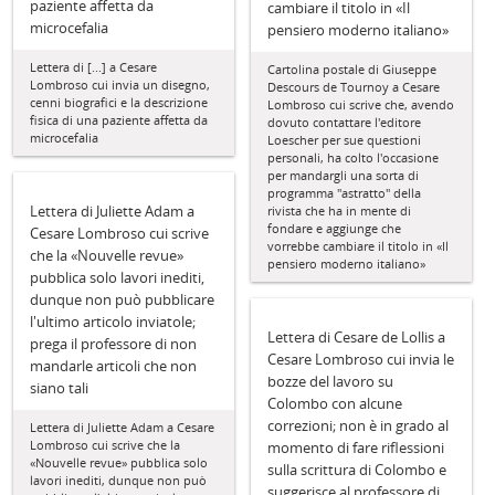
paziente affetta da
cambiare il titolo in «Il
microcefalia
pensiero moderno italiano»
Lettera di [...] a Cesare
Cartolina postale di Giuseppe
Lombroso cui invia un disegno,
Descours de Tournoy a Cesare
cenni biografici e la descrizione
Lombroso cui scrive che, avendo
fisica di una paziente affetta da
dovuto contattare l'editore
microcefalia
Loescher per sue questioni
personali, ha colto l'occasione
per mandargli una sorta di
programma "astratto" della
Lettera di Juliette Adam a
rivista che ha in mente di
fondare e aggiunge che
Cesare Lombroso cui scrive
vorrebbe cambiare il titolo in «Il
che la «Nouvelle revue»
pensiero moderno italiano»
pubblica solo lavori inediti,
dunque non può pubblicare
l'ultimo articolo inviatole;
Lettera di Cesare de Lollis a
prega il professore di non
Cesare Lombroso cui invia le
mandarle articoli che non
bozze del lavoro su
siano tali
Colombo con alcune
correzioni; non è in grado al
Lettera di Juliette Adam a Cesare
Lombroso cui scrive che la
momento di fare riflessioni
«Nouvelle revue» pubblica solo
sulla scrittura di Colombo e
lavori inediti, dunque non può
suggerisce al professore di