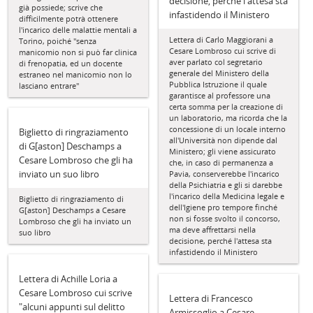
decisione, perché l'attesa sta
già possiede; scrive che
infastidendo il Ministero
difficilmente potrà ottenere
l'incarico delle malattie mentali a
Lettera di Carlo Maggiorani a
Torino, poiché "senza
Cesare Lombroso cui scrive di
manicomio non si può far clinica
aver parlato col segretario
di frenopatia, ed un docente
generale del Ministero della
estraneo nel manicomio non lo
Pubblica Istruzione il quale
lasciano entrare"
garantisce al professore una
certa somma per la creazione di
un laboratorio, ma ricorda che la
concessione di un locale interno
Biglietto di ringraziamento
all'Università non dipende dal
di G[aston] Deschamps a
Ministero; gli viene assicurato
Cesare Lombroso che gli ha
che, in caso di permanenza a
inviato un suo libro
Pavia, conserverebbe l'incarico
della Psichiatria e gli si darebbe
l'incarico della Medicina legale e
Biglietto di ringraziamento di
dell'Igiene pro tempore finché
G[aston] Deschamps a Cesare
non si fosse svolto il concorso,
Lombroso che gli ha inviato un
ma deve affrettarsi nella
suo libro
decisione, perché l'attesa sta
infastidendo il Ministero
Lettera di Achille Loria a
Cesare Lombroso cui scrive
Lettera di Francesco
"alcuni appunti sul delitto
Armissoglio a Cesare