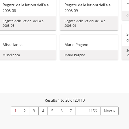
Registri delle lezioni dell'a.a.
Registri delle lezioni dell'a.a.
C
2005-06
2008-09
C
Registri delle lezioni dell'a.a.
Registri delle lezioni dell'a.a.
2005-06
2008-09
S
d
Miscellanea
Mario Pagano
S
Miscellanea
Mario Pagano
l
Results 1 to 20 of 23110
1
2
3
4
5
6
7
...
1156
Next »