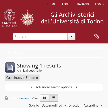
home
about
italiano
log in
Filters
Showing 1 results
Archival description
Castelnuovo, Enrico
Advanced search options
Print preview
View:
Sort by:
Date modified
Direction:
Ascending