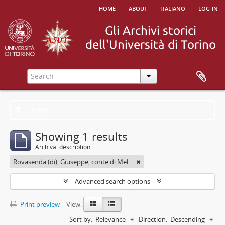
home
about
italiano
log in
Filters
Showing 1 results
Archival description
Rovasenda (di), Giuseppe, conte di Melle <1824-1913>
Advanced search options
Print preview
View:
Sort by:
Relevance
Direction:
Descending