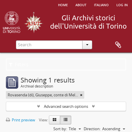
home
about
italiano
log in
Filters
Showing 1 results
Archival description
Rovasenda (di), Giuseppe, conte di Melle <1824-1913>
Advanced search options
Print preview
View:
Sort by:
Title
Direction:
Ascending