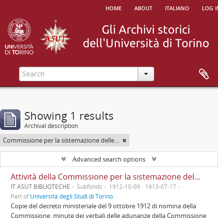
home
about
italiano
log i
Showing 1 results
Archival description
Commissione per la sistemazione delle Biblioteche Nazionale e Civica di Torino nel palazzo del Debito pubblico
Advanced search options
Attività della Commissione per la sistemazione delle Biblioteche Nazionale e Civica nel palazzo del Debito pubblico
IT ASUT BIBLIOTECHE
Subfonds
1912-10-09 - 1913-07-17
Part of
Università degli Studi di Torino
Copie del decreto ministeriale del 9 ottobre 1912 di nomina della
Commissione, minute dei verbali delle adunanze della Commissione