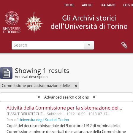
home
about
italiano
log i
Showing 1 results
Archival description
Commissione per la sistemazione delle Biblioteche Nazionale e Civica di Torino nel palazzo del Debito pubblico
Advanced search options
Attività della Commissione per la sistemazione delle Biblioteche Nazionale e Civica nel palazzo del Debito pubblico
IT ASUT BIBLIOTECHE
Subfonds
1912-10-09 - 1913-07-17
Part of
Università degli Studi di Torino
Copie del decreto ministeriale del 9 ottobre 1912 di nomina della
Commissione, minute dei verbali delle adunanze della Commissione