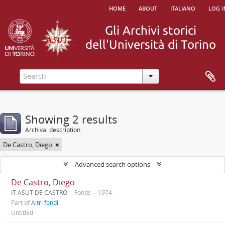
home
about
italiano
log i
Showing 2 results
Archival description
De Castro, Diego
Advanced search options
De Castro, Diego
IT ASUT DE CASTRO
Fonds
1974
Part of
Altri fondi
Untitled