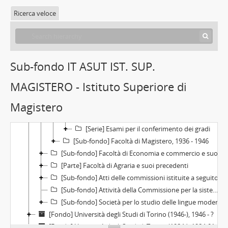
[Sub-fondo] Facoltà di Farmacia e suoi precedenti (Protomedicato), 1728-1946
Ricerca veloce
[Sub-fondo] Istituto superiore di Medicina veterinaria di Torino, poi Facoltà di Medicina veterinaria, 1848 - 1948
[Parte] Facoltà di Magistero e suoi precedenti, 1845 - 1946
[Sub-fondo] Scuola superiore di Metodo, 1845 - 1862
[Sub-fondo] Corso di perfezionamento per i licenziati dalle Scuole normali, 1904-12-24 - 1923-03-13
Sub-fondo IT ASUT IST. SUP.
[Sub-fondo] Istituto Superiore di Magistero, 1923-03-13 - 1936
[Serie] Verbali delle adunanze, 1923-10-12 - 1935-10-14
MAGISTERO - Istituto Superiore di
[Serie] Tasse, 1932 - 1935
Magistero
[Unità archivistica] Esami di ammissione per l'Istituto superiore di Magistero, 1923 - 1935
[Serie] Carriere degli studenti, 1923 - 1936
[Serie] Esami per il conferimento dei gradi
[Sub-fondo] Facoltà di Magistero, 1936 - 1946
[Sub-fondo] Facoltà di Economia e commercio e suoi precedenti, 1906 - 1952
[Parte] Facoltà di Agraria e suoi precedenti
[Sub-fondo] Atti delle commissioni istituite a seguito dell'incendio della Biblioteca Nazionale Universitaria di Torino, 1904-01-28 - 1926-05-03
[Sub-fondo] Attività della Commissione per la sistemazione delle Biblioteche Nazionale e Civica nel palazzo del Debito pubblico, 1912-10-09 - 1913-07-17
[Sub-fondo] Società per lo studio delle lingue moderne presso la Facoltà di Giurisprudenza, 1919 -1923; 1933
[Fondo] Università degli Studi di Torino (1946-), 1946 - ?
[Fondo] Università degli Studi di Torino (1984-), 1984-01-01 -