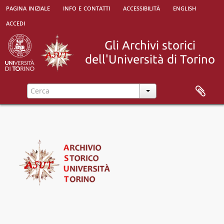
pagina iniziale
info e contatti
accessibilità
english
accedi
[Superfondo] Università degli Studi di Torino, 1693 - 2010
[Fondo] Regia Università degli Studi di Torino (1693-1946), 1693 - ?
[Sub-fondo] Organi di governo, 1814 - 1973
[Sub-fondo] Corrispondenza, 1815 - 1946
[Sub-fondo] Caduti nella Prima Guerra mondiale, 1909-1920
[Sub-fondo] Gestione del personale
[Sub-fondo] Gestione finanziaria, 1729-1948
[Sub-fondo] Gestione patrimoniale, 1904 - 1989-09-18
[Sub-fondo] Facoltà di Teologia, 1729-11-11 - 1877-12-31
[Sub-fondo] Facoltà di Giurisprudenza, 1729 -1971
[Sub-fondo] Facoltà di Medicina (1693-1844), 1693 - 1859
[Sub-fondo] Facoltà di Chirurgia, 1729-1844
[Sub-fondo] Facoltà di Medicina e chirurgia, 1833 - 1946
[Sub-fondo] Facoltà di Scienze e Lettere, 1729 - 1872
[Sub-fondo] Facoltà di Scienze matematiche, fisiche e naturali, 1848 - 1950-01-21
[Sub-fondo] Facoltà di Lettere e filosofia, 1850 - 1947