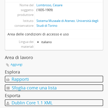
[Serie] Il tatuaggio (1880 - 1907)
Nome del
Lombroso, Cesare
[Serie] Spiritismo (1905 - 1909)
soggetto
(1835-1909)
[Serie] Attività scientifico-editoriale (1856 - 1915)
produttore
[Serie] Illustrazioni, tavole e grafici tratti da diverse pubblicazioni o di preparazione per proprie edizioni (1848 - 1909)
Istituto
Sistema Museale di Ateneo. Università degli
[Serie] Attività giornalistica (1882 - 1907)
conservatore
Studi di Torino
[Serie] Manoscritti, articoli e saggi redatti da autori diversi e oggetto di studio (1880 - 1910)
Area delle condizioni di accesso e uso
Lingua dei
italiano
materiali
Area di lavoro
Aggiungi
Esplora
Rapporti
Sfoglia come una lista
Esporta
Dublin Core 1.1 XML