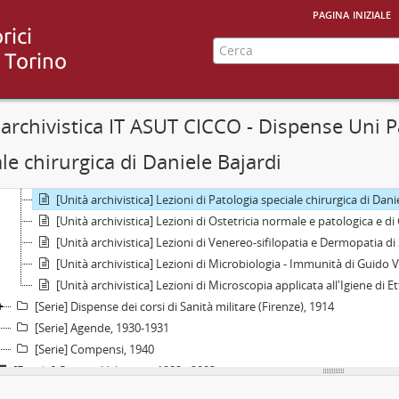
pagina iniziale
Raccolta] Altri fondi
[Fondo] Bacchialoni, Carlo, 1857-10-28 - 1862-11-16
[Fondo] Barocelli, Teresa, 1889-1913
[Fondo] Bechis, famiglia, 1844 - 1916
[Fondo] Giorgio Bissolotti e Teresina Bosio, Inizio Novecento - primi anni
archivistica IT ASUT CICCO - Dispense Uni Pat
[Fondo] Borio, Pier Sarre, 1958-1984
le chirurgica di Daniele Bajardi
[Fondo] Cicco, Giovanni, 1911 - 1940
[Serie] Dispense dei corsi universitari (Università di Torino), 1911-1913
[Unità archivistica] Lezioni di Patologia speciale chirurgica di Dani
[Unità archivistica] Lezioni di Ostetricia normale e patologica e di
[Unità archivistica] Lezioni di Venereo-sifilopatia e Dermopatia d
[Unità archivistica] Lezioni di Microbiologia - Immunità di Guido 
[Unità archivistica] Lezioni di Microscopia applicata all'Igiene di E
[Serie] Dispense dei corsi di Sanità militare (Firenze), 1914
[Serie] Agende, 1930-1931
[Serie] Compensi, 1940
[Fondo] Comba, Valentina, 1982 - 2003
[Fondo] De Castro, Diego, 1974