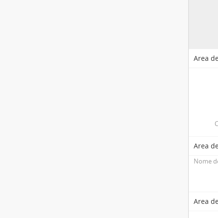
Area de
C
Area de
Nome de
Area de