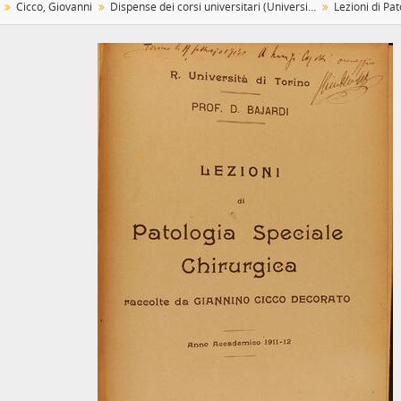
Cicco, Giovanni
Dispense dei corsi universitari (Università di Torino)
[Raccolta] Doni da Hiroshima, 2011
[Fondo] Fogliato, Rinaldo, 1890 - 1938
[Raccolta] Collezione "Gipico", 1772 - 1989
[Fondo] Malaroda, Roberto, 1960 - 2005
[Raccolta] Mascarelli, Luigi, 1912-1940 circa
[Fondo] Montagnana, Manfredo, 1957 - 1969
[Fondo] Parini, Benedetto, 1890 - 1927
[Fondo] Pizzorusso, Arnaldo, 1940 - 2012
[Fondo] Scuola di Coltura corporativa per dirigenti sindacali, 1929 - 1932
[Fondo] Traniello, Francesco, 1970-inizio anni 2000
[Unità documentaria] Ritratti del personale della Segreteria dell'Universit