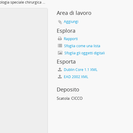
Lezioni di Patologia speciale chirurgica di Daniele Bajardi
Area di lavoro
Aggiungi
Esplora
Rapporti
Sfoglia come una lista
Sfoglia gli oggetti digitali
Esporta
Dublin Core 1.1 XML
à di Torino, 1903
EAD 2002 XML
Deposito
Scatola:
CICCO