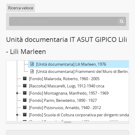
[Fondo] Borio, Pier Sarre, 1958-1984
Ricerca veloce
[Fondo] Cicco, Giovanni, 1911 - 1940
[Fondo] Comba, Valentina, 1982 - 2003
[Fondo] De Castro, Diego, 1974
[Raccolta] Doni da Hiroshima, 2011
Unità documentaria IT ASUT GIPICO Lili
[Fondo] Fogliato, Rinaldo, 1890 - 1938
- Lili Marleen
[Raccolta] Collezione "Gipico", 1772 - 1989
[Unità documentaria] Matricola di Benedetto Reordino, 1772
[Unità documentaria] Lili Marleen, 1976
[Unità documentaria] Frammenti del Muro di Berlino, 1989-11-09
[Fondo] Malaroda, Roberto, 1960 - 2005
[Raccolta] Mascarelli, Luigi, 1912-1940 circa
[Fondo] Montagnana, Manfredo, 1957 - 1969
[Fondo] Parini, Benedetto, 1890 - 1927
[Fondo] Pizzorusso, Arnaldo, 1940 - 2012
[Fondo] Scuola di Coltura corporativa per dirigenti sindacali, 1929 - 1932
[Fondo] Traniello, Francesco, 1970-inizio anni 2000
[Unità documentaria] Ritratti del personale della Segreteria dell'Università di Torino, 1903