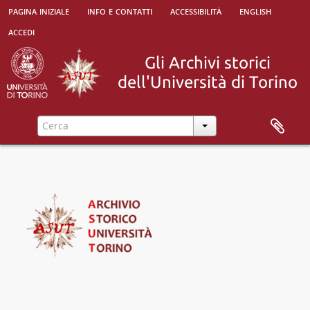
pagina iniziale
info e contatti
accessibilità
english
accedi
[Raccolta] Altri fondi
[Fondo] Bacchialoni, Carlo, 1857-10-28 - 1862-11-16
[Fondo] Barocelli, Teresa, 1889-1913
[Fondo] Bechis, famiglia, 1844 - 1916
[Fondo] Giorgio Bissolotti e Teresina Bosio, Inizio Novecento - primi anni Duemila