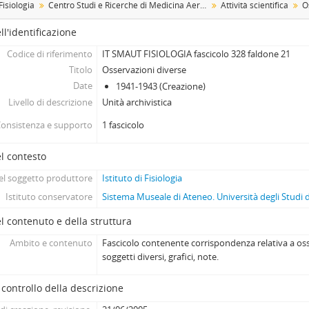
 Fisiologia
Centro Studi e Ricerche di Medicina Aeronautica di Torino (già Centro Sussidiario di Studi di Medicina Aeronautica già Centro Chimico Militare - Sezione di Torino)
Attività scientifica
O
ll'identificazione
Codice di riferimento
IT SMAUT FISIOLOGIA fascicolo 328 faldone 21
Titolo
Osservazioni diverse
Date
1941-1943 (Creazione)
Livello di descrizione
Unità archivistica
onsistenza e supporto
1 fascicolo
l contesto
l soggetto produttore
Istituto di Fisiologia
Istituto conservatore
Sistema Museale di Ateneo. Università degli Studi 
l contenuto e della struttura
Ambito e contenuto
Fascicolo contenente corrispondenza relativa a os
soggetti diversi, grafici, note.
 controllo della descrizione