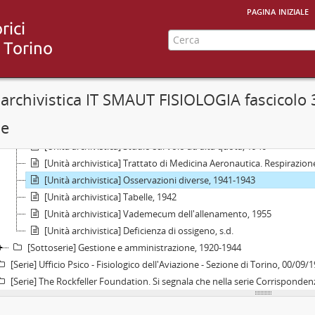
pagina iniziale
[Unità archivistica] Relazione sull'uso del respiratore inglese in 
[Unità archivistica] Respirazione e ricambio di individui allenati e 
[Unità archivistica] Determinazione del flusso sanguigno, 1937
[Unità archivistica] Fiamme. Cause ed eliminazione delle vive sofferenze prod
[Unità archivistica] Studi sulla respirazione ad alte quote, 1939-1
 archivistica IT SMAUT FISIOLOGIA fascicolo 
[Unità archivistica] Sulla resistenza all'embolismo a varia pression
[Unità archivistica] Sulla possibile esistenza dell'aeroembolismo,
se
[Unità archivistica] Studi, 1940
[Unità archivistica] Studio sul volo ad alta quota, 1940
[Unità archivistica] Trattato di Medicina Aeronautica. Respirazion
[Unità archivistica] Osservazioni diverse, 1941-1943
[Unità archivistica] Tabelle, 1942
[Unità archivistica] Vademecum dell'allenamento, 1955
[Unità archivistica] Deficienza di ossigeno, s.d.
[Sottoserie] Gestione e amministrazione, 1920-1944
[Serie] Ufficio Psico - Fisiologico dell'Aviazione - Sezione di Torino, 00/09
[Serie] The Rockfeller Foundation. Si segnala che nella serie Corrispondenza, sottoserie Corrispondenza con classifica