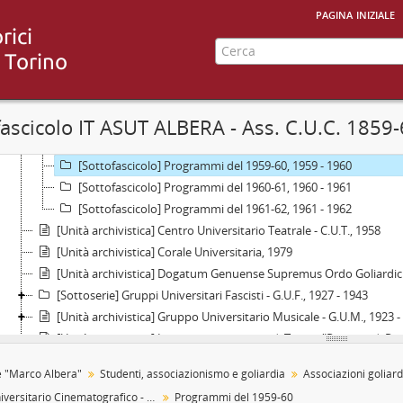
pagina iniziale
[Sottoserie] Associazione Universitaria Torinese - A.U.T., poi Assoc
[Unità archivistica] Cine Club Universitario, 1950 - 1955
[Unità archivistica] Centro Universitario Cinematografico - C.U.C.,
[Sottofascicolo] Programmi del 1954-55, 1954
[Sottofascicolo] Programmi del 1955-56, 1956
fascicolo IT ASUT ALBERA - Ass. C.U.C. 1859
[Sottofascicolo] Programmi del 1957-58, 1957 - 1958
[Sottofascicolo] Programmi del 1958-59, 1958 - 1959
[Sottofascicolo] Programmi del 1959-60, 1959 - 1960
[Sottofascicolo] Programmi del 1960-61, 1960 - 1961
[Sottofascicolo] Programmi del 1961-62, 1961 - 1962
[Unità archivistica] Centro Universitario Teatrale - C.U.T., 1958
[Unità archivistica] Corale Universitaria, 1979
[Unità archivistica] Dogatum Genuense Supremus Ordo Goliardicus 
[Sottoserie] Gruppi Universitari Fascisti - G.U.F., 1927 - 1943
[Unità archivistica] Gruppo Universitario Musicale - G.U.M., 1923 -
[Unità archivistica] Legione universitaria di Torino "Principe di P
[Unità archivistica] Sottocomitato studentesco della Società "Dant
e "Marco Albera"
Studenti, associazionismo e goliardia
[Unità archivistica] Summus Taroccorum Ordo Taurinensis, 1977 
Centro Universitario Cinematografico - C.U.C.
Programmi del 1959-60