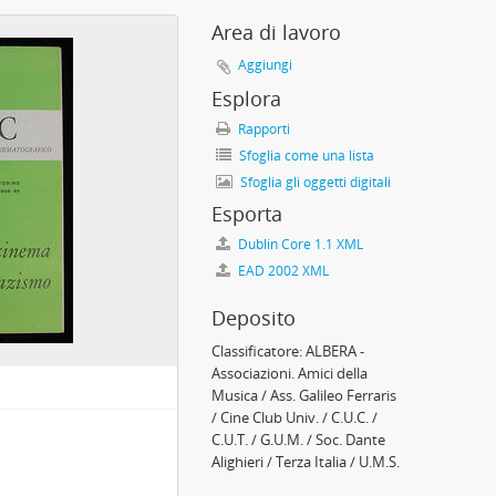
s Ordo Taurini Cornus atque Pedemotanus - S.O.T.C.a.P., 1946 - 2021
Area di lavoro
1955
Aggiungi
94 - 1947
Esplora
Rapporti
Sfoglia come una lista
, 1951 - 2000
Sfoglia gli oggetti digitali
6
Esporta
, 1848 - 1997
à XIX sec. - prima metà XX sec.
Dublin Core 1.1 XML
EAD 2002 XML
Deposito
Classificatore:
ALBERA -
Associazioni. Amici della
Musica / Ass. Galileo Ferraris
/ Cine Club Univ. / C.U.C. /
C.U.T. / G.U.M. / Soc. Dante
Alighieri / Terza Italia / U.M.S.