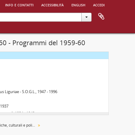
info e contatti
accessibilità
english
accedi
iazione Torinese Universitaria - A.T.U., 1890 - 1922
 1954 - 1962
-60 - Programmi del 1959-60
Liguriae - S.O.G.L., 1947 - 1996
 1937
iemonte", 1934 - 1942
e Alighieri", 1901-1922
Associazioni goliardiche, culturali e politiche
- 1986