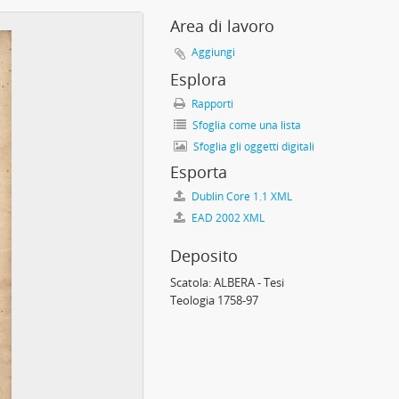
Area di lavoro
Aggiungi
Esplora
Rapporti
Sfoglia come una lista
Sfoglia gli oggetti digitali
Esporta
Dublin Core 1.1 XML
EAD 2002 XML
Deposito
Scatola:
ALBERA - Tesi
Teologia 1758-97
ione, 1776 - 1818
e, 1741 - 1905
766 - 1854