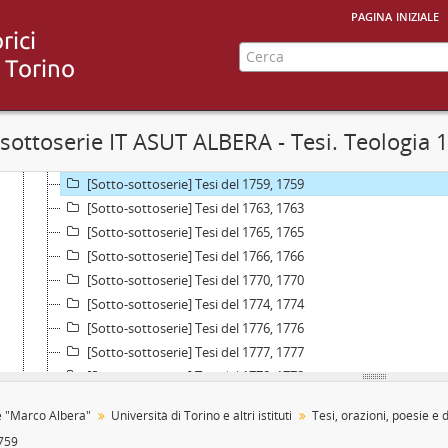
pagina iniziale
Raccolta] Collezione "Marco Albera", 1500 - 2000
[Parte] Università di Torino e altri istituti, 1572 - 1964
[Unità archivistica] Placchetta con emblema dell'Università di Torino,
[Serie] Tesi, orazioni, poesie e diplomi per il conseguimento dei gradi 
[Sottoserie] Teologia - Tesi di licenza, laurea e aggregazione, 1741
-sottoserie IT ASUT ALBERA - Tesi. Teologia 
[Sotto-sottoserie] Tesi del 1741, 1741
[Sotto-sottoserie] Tesi del 1758, 1758
[Sotto-sottoserie] Tesi del 1759, 1759
[Sotto-sottoserie] Tesi del 1763, 1763
[Sotto-sottoserie] Tesi del 1765, 1765
[Sotto-sottoserie] Tesi del 1766, 1766
[Sotto-sottoserie] Tesi del 1770, 1770
[Sotto-sottoserie] Tesi del 1774, 1774
[Sotto-sottoserie] Tesi del 1776, 1776
[Sotto-sottoserie] Tesi del 1777, 1777
[Sotto-sottoserie] Tesi del 1778, 1778
[Sotto-sottoserie] Tesi del 1779, 1779
e "Marco Albera"
Università di Torino e altri istituti
[Sotto-sottoserie] Tesi del 1782, 1782
1759