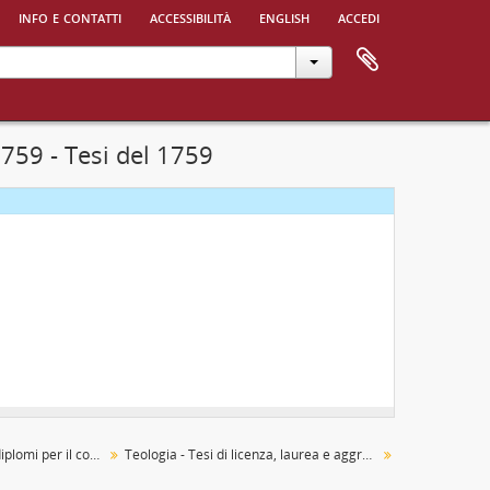
info e contatti
accessibilità
english
accedi
 1925 - 1926
accademici presso l'Università di Torino, 1724 - 1945
 - 1848
1759 - Tesi del 1759
Tesi, orazioni, poesie e diplomi per il conseguimento dei gradi accademici presso l'Università di Torino
Teologia - Tesi di licenza, laurea e aggregazione