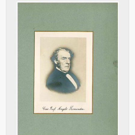
[Serie] Normativa, 1878-1976
[Serie] Direzione Angelo Sismonda (1832 - 1878), 1859-1877
[Serie] Direzione Martino Baretti (1879 - 1889), 1879 - 1889
[Serie] Direzione Carlo Fabrizio Parona (1889 - 1930), 1890-1931
[Serie] Direzione Giambattista Dal Piaz (1932 - 1942), 1904-1949
[Serie] Direzione Costantino Socin (1942 - 1946) e Edoardo Sanero (1947 - 1949), 1943-1949
[Serie] Direzione Egidio Feruglio (1949 - 1953), 1929-1954
[Serie] Direzione Roberto Malaroda (1954 - 1975), 1950-1975
[Serie] Direzione Bortolo Franceschetti (1976 - 1982), 1976-1982
[Classe] Contabilità e patrimonio, 1881-1984
[Classe] Sedi e locali, 1984 - 2006
[Classe] Museo di Geologia e Paleontologia, 1876 - 1993
[Classe] Museo Mineralogico
[Classe] Biblioteca, 1888-1981
[Classe] Didattica, ricerca, 1841-1983
[Serie] Appendice 1. Mappe geologiche, 1856-1983
[Serie] Appendice 2. Tesi e sottotesi, 1909-1956
[Serie] Appendice 3. Lastre e negativi fotografici
[Serie] Appendice 4. Materiale diverso, XIX sec.