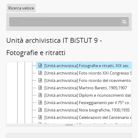
Ricerca veloce
[Fondo] Scienze della Terra, 1841-1983
[Classe] Amministrazione, 1859-1982
Unità archivistica IT BiSTUT 9 -
[Serie] Consiglio di facoltà, 1952-1981
Fotografie e ritratti
[Serie] Relazioni e statistiche, 1934-1963
[Serie] Onorificenze, attività di rappresentanza, commemorazioni, 1902-1971
[Unità archivistica] Fotografie e ritratti, XIX sec.
[Unità archivistica] Foto ricordo XXI Congresso Società geologica italiana 7-11 settembre 1902 (gita al Monte Parodi, 8 settembre), 1902
[Unità archivistica] Foto ricordo del ricevimento seguito al Congresso geologico di Torino 1905, 1905
[Unità archivistica] Martino Baretti, 1905;1907
[Unità archivistica] Diplomi e riconoscimenti dati all'Istituto e museo di geologia e paleontologia, 1927
[Unità archivistica] Festeggiamenti per il 75° compleanno di Carlo Fabrizio Parona, 1930
[Unità archivistica] Note biografiche, 1930;1935
[Unità archivistica] Celebrazioni del Centenario del 1848, 1947-1948
[Unità archivistica] Fotografia di Guido Borello, 1971
[Unità archivistica] Raccolta di biglietti da visita e indirizzi