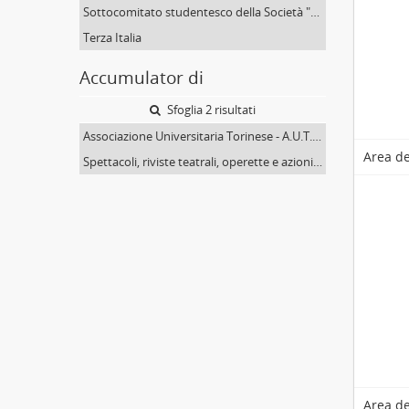
Sottocomitato studentesco della Società "Dante Alighieri"
Terza Italia
Accumulator di
Sfoglia 2 risultati
Associazione Universitaria Torinese - A.U.T., poi Associazione Torinese Universitaria - A.T.U.
Area de
Spettacoli, riviste teatrali, operette e azioni coreografiche
Area de