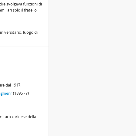
dre svolgeva funzioni di
liari solo il fratello
niversitario, luogo di
tire dal 1917.
ghieri"
(1895 - ?)
omitato torinese della