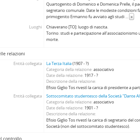
Quartogenito di Domenico e Domenica Prelle, il pa
segretario comunale. Date le modeste condizioni fami
primogenito Ermanno fu avviato agli studi
...
»
Luoghi
Chiaverano [TO]: luogo di nascita.
Torino: studi e partecipazione all'associazionismo u
morte.
lle relazioni
Entità collegata
La Terza Italia
(1907 - ?)
Categoria della relazione
associativo
Date della relazione
1917 - ?
Descrizione della relazione
Efisio Giglio Tos rivestì la carica di presidente a par
Entità collegata
Sottocomitato studentesco della Società "Dante Ali
Categoria della relazione
associativo
Date della relazione
1901 - ?
Descrizione della relazione
Efisio Giglio Tos rivestì la carica di segretario del c
Società (non del sottocomitato studentesco).
l controllo