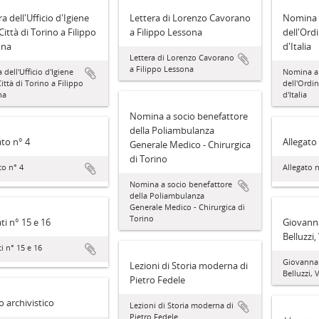
a dell'Ufficio d'Igiene
Lettera di Lorenzo Cavorano
Nomina 
Città di Torino a Filippo
a Filippo Lessona
dell'Ord
ona
d'Italia
Lettera di Lorenzo Cavorano
a Filippo Lessona
 dell'Ufficio d'Igiene
Nomina a 
Città di Torino a Filippo
dell'Ordi
na
d'Italia
Nomina a socio benefattore
della Poliambulanza
ato n° 4
Allegato
Generale Medico - Chirurgica
di Torino
to n° 4
Allegato n
Nomina a socio benefattore
della Poliambulanza
Generale Medico - Chirurgica di
Torino
ti n° 15 e 16
Giovanna
Belluzzi,
ti n° 15 e 16
Giovanna 
Lezioni di Storia moderna di
Belluzzi, 
Pietro Fedele
 archivistico
Lezioni di Storia moderna di
Pietro Fedele