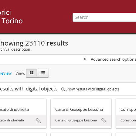
Showing 23110 results
chival description
Advanced search option
preview
View:
esults with digital objects
Show results with digital objects
ficato di idoneità
Carte di Giuseppe Lessona
Corrisp
icato di idoneità
Carte di Giuseppe Lessona
Corrispo