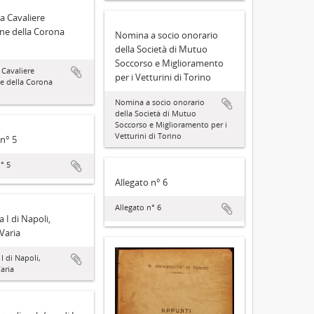
a Cavaliere
ine della Corona
Nomina a socio onorario
della Società di Mutuo
Soccorso e Miglioramento
Cavaliere
per i Vetturini di Torino
ne della Corona
Nomina a socio onorario
della Società di Mutuo
Soccorso e Miglioramento per i
Vetturini di Torino
 n° 5
° 5
Allegato n° 6
Allegato n° 6
 I di Napoli,
 Varia
I di Napoli,
Varia