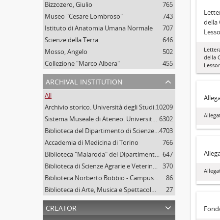
Bizzozero, Giulio
765
Letter
Museo "Cesare Lombroso"
743
della 
Istituto di Anatomia Umana Normale
707
Less
Scienze della Terra
646
Lettera
Mosso, Angelo
502
della 
Collezione "Marco Albera"
455
Lesso
archival institution
All
Alleg
Archivio storico. Università degli Studi di Torino
10209
Allega
Sistema Museale di Ateneo. Università degli Studi di Torino
6302
Biblioteca del Dipartimento di Scienze della vita e Biologia dei sistemi. Sede di Biologia vegetale. Università degli studi di Torino
4703
Accademia di Medicina di Torino
766
Allega
Biblioteca "Malaroda" del Dipartimento di Scienze della Terra. Università degli Studi di Torino
647
Biblioteca di Scienze Agrarie e Veterinarie. Università degli Studi di Torino
370
Allega
Biblioteca Norberto Bobbio - Campus "Luigi Einaudi", Università degli Studi di Torino
86
Biblioteca di Arte, Musica e Spettacolo. Università degli Studi di Torino
27
creator
Fondo