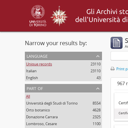
Narrow your results by:
Ar
language
Unique records
23110
Print 
Italian
23110
English
43
967 r
part of
All
Certi
Università degli Studi di Torino
8554
Orto botanico
4628
Certif
Donazione Carrara
2325
Lombroso, Cesare
1100