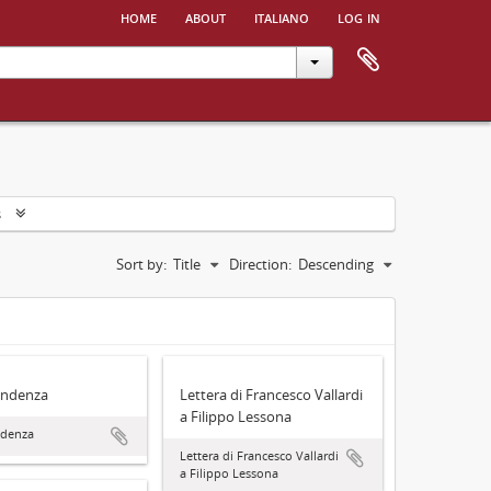
home
about
italiano
log in
s
Sort by:
Title
Direction:
Descending
ondenza
Lettera di Francesco Vallardi
a Filippo Lessona
ndenza
Lettera di Francesco Vallardi
a Filippo Lessona