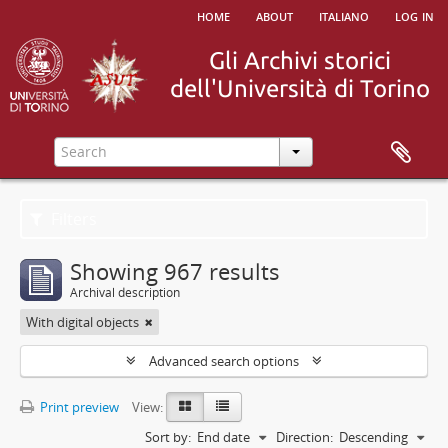
home
about
italiano
log in
Filters
Showing 967 results
Archival description
With digital objects
Advanced search options
Print preview
View:
Sort by:
End date
Direction:
Descending