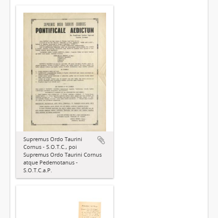
Supremus Ordo Taurini
Cornus - S.O.T.C., poi
Supremus Ordo Taurini Cornus
atque Pedemotanus -
S.O.T.C.a.P.