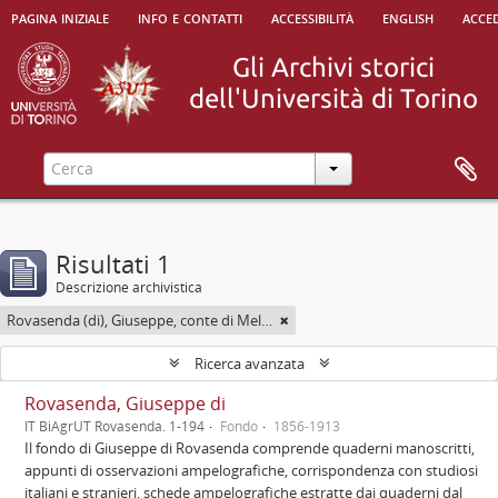
pagina iniziale
info e contatti
accessibilità
english
acced
Risultati 1
Descrizione archivistica
Rovasenda (di), Giuseppe, conte di Melle <1824-1913>
Ricerca avanzata
Rovasenda, Giuseppe di
IT BiAgrUT Rovasenda. 1-194
Fondo
1856-1913
Il fondo di Giuseppe di Rovasenda comprende quaderni manoscritti,
appunti di osservazioni ampelografiche, corrispondenza con studiosi
italiani e stranieri, schede ampelografiche estratte dai quaderni dal