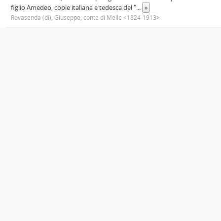
figlio Amedeo, copie italiana e tedesca del "
...
»
Rovasenda (di), Giuseppe, conte di Melle <1824-1913>