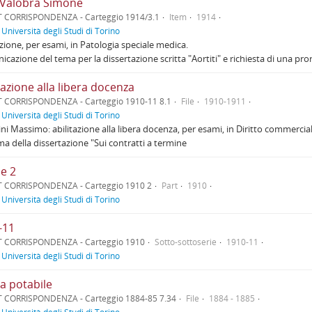
 Valobra Simone
T CORRISPONDENZA - Carteggio 1914/3.1
Item
1914
f
Università degli Studi di Torino
azione, per esami, in Patologia speciale medica.
cazione del tema per la dissertazione scritta "Aortiti" e richiesta di una pro
tazione alla libera docenza
 CORRISPONDENZA - Carteggio 1910-11 8.1
File
1910-1911
f
Università degli Studi di Torino
ni Massimo: abilitazione alla libera docenza, per esami, in Diritto commerc
ma della dissertazione "Sui contratti a termine
se 2
T CORRISPONDENZA - Carteggio 1910 2
Part
1910
f
Università degli Studi di Torino
-11
T CORRISPONDENZA - Carteggio 1910
Sotto-sottoserie
1910-11
f
Università degli Studi di Torino
a potabile
 CORRISPONDENZA - Carteggio 1884-85 7.34
File
1884 - 1885