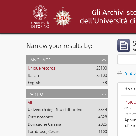
Narrow your results by:
Ar
language
Unique records
23100
Print 
Italian
23100
English
43
967 r
part of
Psico
All
c6.2
Università degli Studi di Torino
8544
Part o
Orto botanico
4628
Appunt
Donazione Carrara
2325
all'iniz
Lombroso, Cesare
1100