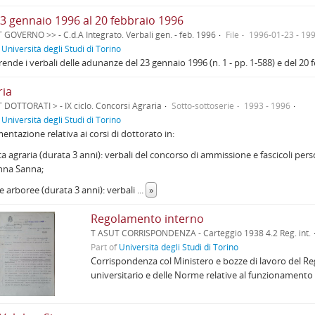
23 gennaio 1996 al 20 febbraio 1996
 GOVERNO >> - C.d.A Integrato. Verbali gen. - feb. 1996
File
1996-01-23 - 19
f
Università degli Studi di Torino
nde i verbali delle adunanze del 23 gennaio 1996 (n. 1 - pp. 1-588) e del 20 fe
ria
 DOTTORATI > - IX ciclo. Concorsi Agraria
Sotto-sottoserie
1993 - 1996
f
Università degli Studi di Torino
ntazione relativa ai corsi di dottorato in:
a agraria (durata 3 anni): verbali del concorso di ammissione e fascicoli person
nna Sanna;
e arboree (durata 3 anni): verbali
...
»
Regolamento interno
T ASUT CORRISPONDENZA - Carteggio 1938 4.2 Reg. int.
Part of
Università degli Studi di Torino
Corrispondenza col Ministero e bozze di lavoro del Reg
universitario e delle Norme relative al funzionamento