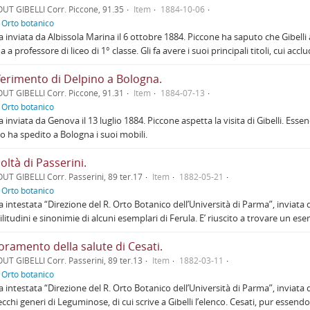
UT GIBELLI Corr. Piccone, 91.35
Item
1884-10-06
f
Orto botanico
a inviata da Albissola Marina il 6 ottobre 1884. Piccone ha saputo che Gibel
 a professore di liceo di 1° classe. Gli fa avere i suoi principali titoli, cui acc
ferimento di Delpino a Bologna.
UT GIBELLI Corr. Piccone, 91.31
Item
1884-07-13
f
Orto botanico
a inviata da Genova il 13 luglio 1884. Piccone aspetta la visita di Gibelli. Esse
o ha spedito a Bologna i suoi mobili.
coltà di Passerini.
UT GIBELLI Corr. Passerini, 89 ter.17
Item
1882-05-21
f
Orto botanico
a intestata “Direzione del R. Orto Botanico dell’Università di Parma”, inviata
ilitudini e sinonimie di alcuni esemplari di Ferula. E’ riuscito a trovare un 
oramento della salute di Cesati.
UT GIBELLI Corr. Passerini, 89 ter.13
Item
1882-03-11
f
Orto botanico
a intestata “Direzione del R. Orto Botanico dell’Università di Parma”, inviata
ecchi generi di Leguminose, di cui scrive a Gibelli l’elenco. Cesati, pur essendo