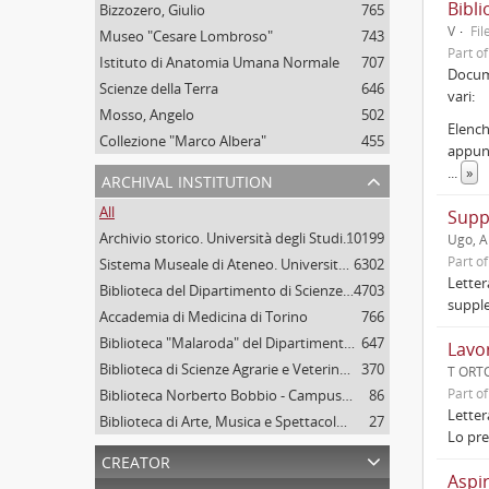
Bibli
Bizzozero, Giulio
765
V
Fil
Museo "Cesare Lombroso"
743
Part o
Istituto di Anatomia Umana Normale
707
Docume
Scienze della Terra
646
vari:
Mosso, Angelo
502
Elenchi
Collezione "Marco Albera"
455
appunt
...
»
archival institution
All
Supp
Archivio storico. Università degli Studi di Torino
10199
Ugo, A
Part o
Sistema Museale di Ateneo. Università degli Studi di Torino
6302
Letter
Biblioteca del Dipartimento di Scienze della vita e Biologia dei sistemi. Sede di Biologia vegetale. Università degli studi di Torino
4703
supple
Accademia di Medicina di Torino
766
Biblioteca "Malaroda" del Dipartimento di Scienze della Terra. Università degli Studi di Torino
647
Lavor
Biblioteca di Scienze Agrarie e Veterinarie. Università degli Studi di Torino
370
T ORTO
Part o
Biblioteca Norberto Bobbio - Campus "Luigi Einaudi", Università degli Studi di Torino
86
Letter
Biblioteca di Arte, Musica e Spettacolo. Università degli Studi di Torino
27
Lo pre
creator
Aspi