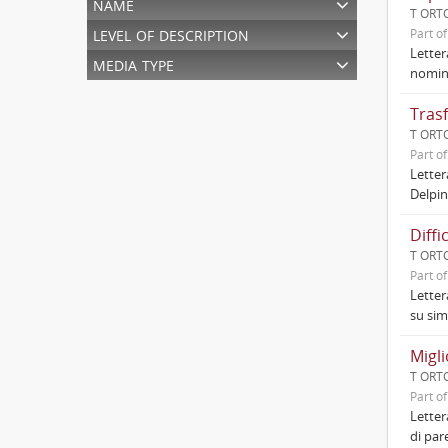
name
T ORTO
level of description
Part o
Letter
media type
nomina
Tras
T ORTO
Part o
Letter
Delpin
Diffi
T ORTO
Part o
Letter
su sim
Migli
T ORTO
Part o
Letter
di par