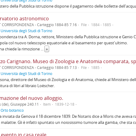
f
Università degli Studi di Torino
istero della Pubblica istruzione dispone il pagamento delle bollette dell'acqua 
rvatorio astronomico
 CORRISPONDENZA - Carteggio 1884-85 7.16
File
1884 - 1885
f
Università degli Studi di Torino
pondenza tra A. Dorna, rettore, Ministero della Pubblica istruzione e Genio C
upola col nuovo telescopio equatoriale e al basamento per quest'ultimo.
na chiede la rimozione
...
»
zo Carignano. Museo di Zoologia e Anatomia comparata, spese
 CORRISPONDENZA - Carteggio 1884-85 7.13
File
1885
f
Università degli Studi di Torino
sona, direttore del Museo di Zoologia e di Anatomia, chiede al Ministero del
itura di libri al libraio Loëscher.
emazione del nuovo alloggio.
s (de), Giuseppe 240.11
Item
1839-12-18
f
Orto botanico
a inviata da Genova il 18 dicembre 1839. De Notaris dice a Moris che aveva 
malattie. Gli è infatti spuntato un noiosissimo tumore alla gamba, che sta 
 evento in casa reale.