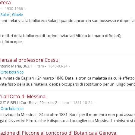
oteca
e
1930-1966
f
Solari, Gioele
nti relativi alla biblioteca Solari, quando ancora in suo possesso e dopo l'a
 di libri della biblioteca di Torino inviati ad Albino (di mano di Solari);
i, fotocopie,
lenza al professore Cossu.
ntonio Maria, 363.1
Item
1840-03-24
f
Orto botanico
a inviata da Cagliari il 24 marzo 1840. Data la cronica malattia da cui è affett
nte fisso della sua materia, debba occuparsi di sostituirlo per un lungo pe
i all’Orto di Messina.
UT GIBELLI Corr.Borzì, 20sexies.2
Item
1881-10-24
f
Orto botanico
a inviata da Messina il 24 ottobre 1881. Borzì per il momento non può assu
ga di avvertire Pirotta che è disposto ad accoglierlo a Messina. Il ministro si 
razione di Piccone al concorso di Botanica a Genova.