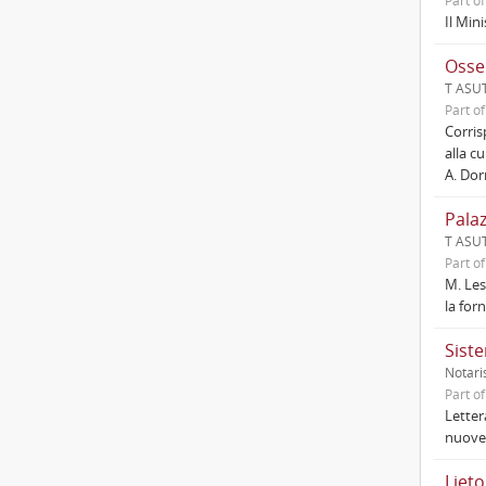
Part o
Il Min
Osse
T ASUT
Part o
Corris
alla c
A. Dor
Palaz
T ASUT
Part o
M. Les
la forn
Sist
Notari
Part o
Letter
nuove 
Lieto