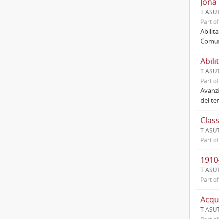
Jona
T ASU
Part o
Abilit
Comuni
Abili
T ASUT
Part o
Avanzi
del te
Clas
T ASU
Part o
1910
T ASU
Part o
Acqu
T ASUT