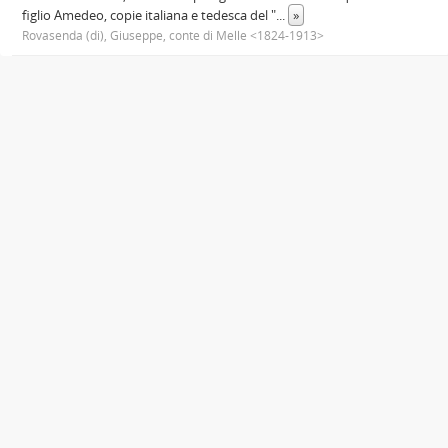
figlio Amedeo, copie italiana e tedesca del "
...
»
Rovasenda (di), Giuseppe, conte di Melle <1824-1913>