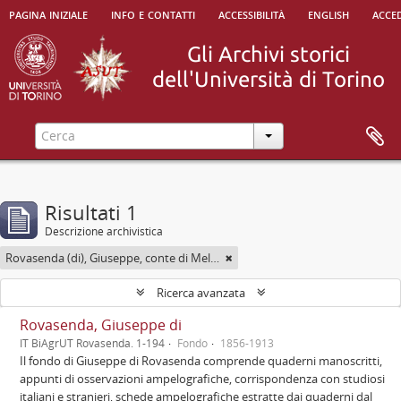
pagina iniziale
info e contatti
accessibilità
english
acced
Risultati 1
Descrizione archivistica
Rovasenda (di), Giuseppe, conte di Melle <1824-1913>
Ricerca avanzata
Rovasenda, Giuseppe di
IT BiAgrUT Rovasenda. 1-194
Fondo
1856-1913
Il fondo di Giuseppe di Rovasenda comprende quaderni manoscritti,
appunti di osservazioni ampelografiche, corrispondenza con studiosi
italiani e stranieri, schede ampelografiche estratte dai quaderni dal